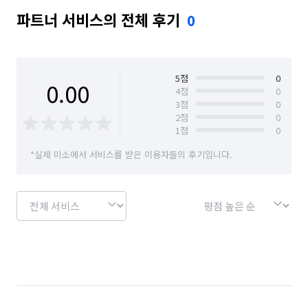
파트너 서비스의 전체 후기
0
5
점
0
0.00
4
점
0
3
점
0
2
점
0
1
점
0
*실제 미소에서 서비스를 받은 이용자들의 후기입니다.