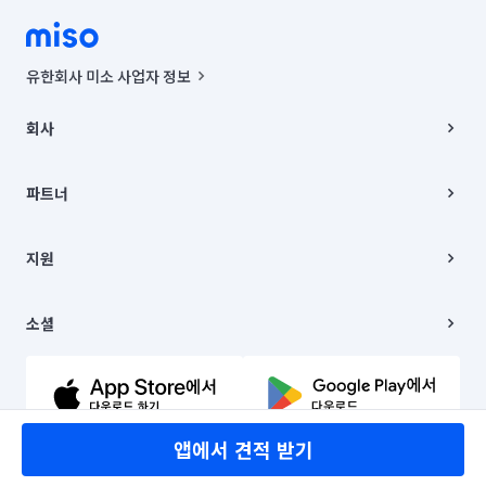
유한회사 미소 사업자 정보
사업자등록번호 : 291-87-00271 | 인허가번호 : 2016-3220163-14-5-
00019 |
회사
통신판매신고번호 : 2024-서울종로-1400(공정거래위원회 정보) |
대표이사 : CHING VICTOR COLUMBIA RHEE
회사소개
주소 | 본사: 서울특별시 종로구 율곡로 6(중학동, 트윈트리빌딩) B동 5층
채용
파트너
컨택센터 : 서울특별시 종로구 수송동 율곡로 24, 7층, 8층 미소
블로그
유한회사 미소는 통신판매중개자이며, 통신판매의 당사자가 아닙니다.
파트너 지원
상품, 상품정보, 거래에 관한 의무와 책임은 거래당사자에게 있습니다.
이사
지원
언론 보도 관련 문의:
contact@getmiso.com
이사 청소/입주 청소
대표번호: 1577-8808
고객센터
© 유한회사 미소. Miso, Inc. All Rights Reserved.
이용약관
소셜
개인정보처리방침
파트너 위치정보 이용약관
링크드인
문의하기
유튜브
앱에서 견적 받기