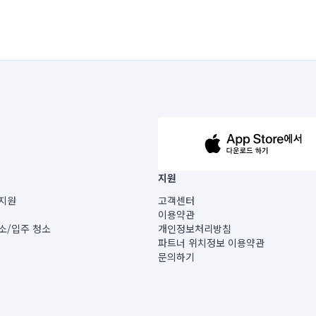
63-14-5-00019 |
지원
보) |
지원
고객센터
빌딩) B동 5층
이용약관
 미소
소/입주 청소
개인정보처리방침
 아닙니다.
파트너 위치정보 이용약관
게 있습니다.
문의하기