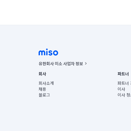
유한회사 미소 사업자 정보
사업자등록번호 : 291-87-00271 | 인허가번호 : 2016-32201
회사
파트너
통신판매신고번호 : 2024-서울종로-1400(공정거래위원회 정
대표이사 : CHING VICTOR COLUMBIA RHEE
회사소개
파트너 
주소 | 본사: 서울특별시 종로구 율곡로 6(중학동, 트윈트리
채용
이사
컨택센터 : 서울특별시 종로구 수송동 율곡로 24, 7층, 8층
블로그
이사 청
유한회사 미소는 통신판매중개자이며, 통신판매의 당사자가
상품, 상품정보, 거래에 관한 의무와 책임은 거래당사자에
언론 보도 관련 문의:
contact@getmiso.com
대표번호: 1577-8808
© 유한회사 미소. Miso, Inc. All Rights Reserved.