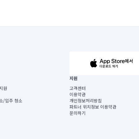
63-14-5-00019 |
지원
보) |
지원
고객센터
빌딩) B동 5층
이용약관
 미소
소/입주 청소
개인정보처리방침
 아닙니다.
파트너 위치정보 이용약관
게 있습니다.
문의하기