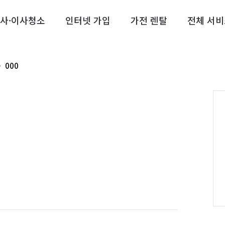
사·이사청소
인터넷 가입
가전 렌탈
전체 서비
000