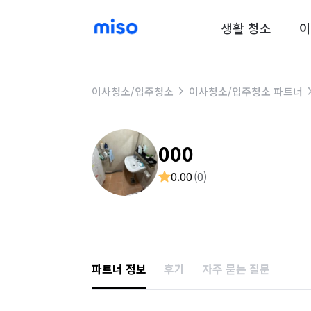
생활 청소
이
이사청소/입주청소
이사청소/입주청소 파트너
000
0.00
(
0
)
파트너 정보
후기
자주 묻는 질문