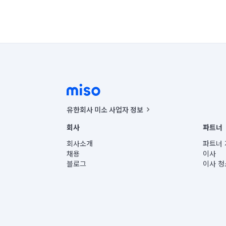
유한회사 미소 사업자 정보
사업자등록번호 : 291-87-00271 | 인허가번호 : 2016-32201
회사
파트너
통신판매신고번호 : 2024-서울종로-1400(공정거래위원회 정
대표이사 : CHING VICTOR COLUMBIA RHEE
회사소개
파트너 
주소 | 본사: 서울특별시 종로구 율곡로 6(중학동, 트윈트리
채용
이사
컨택센터 : 서울특별시 종로구 수송동 율곡로 24, 7층, 8층
블로그
이사 청
유한회사 미소는 통신판매중개자이며, 통신판매의 당사자가
상품, 상품정보, 거래에 관한 의무와 책임은 거래당사자에
언론 보도 관련 문의:
contact@getmiso.com
대표번호: 1577-8808
© 유한회사 미소. Miso, Inc. All Rights Reserved.