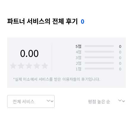
파트너 서비스의 전체 후기
0
5
점
0
0.00
4
점
0
3
점
0
2
점
0
1
점
0
*실제 미소에서 서비스를 받은 이용자들의 후기입니다.