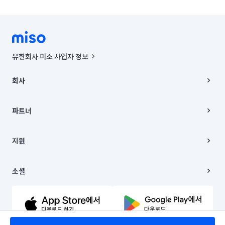
유한회사 미소 사업자 정보
사업자등록번호 : 291-87-00271 | 인허가번호 : 2016-3220163-14-5-
00019 |
회사
통신판매신고번호 : 2024-서울종로-1400(공정거래위원회 정보) |
대표이사 : CHING VICTOR COLUMBIA RHEE
회사소개
주소 | 본사: 서울특별시 종로구 율곡로 6(중학동, 트윈트리빌딩) B동 5층
채용
파트너
컨택센터 : 서울특별시 종로구 수송동 율곡로 24, 7층, 8층 미소
블로그
유한회사 미소는 통신판매중개자이며, 통신판매의 당사자가 아닙니다.
파트너 지원
상품, 상품정보, 거래에 관한 의무와 책임은 거래당사자에게 있습니다.
이사
지원
언론 보도 관련 문의:
contact@getmiso.com
이사 청소/입주 청소
대표번호: 1577-8808
고객센터
© 유한회사 미소. Miso, Inc. All Rights Reserved.
이용약관
소셜
개인정보처리방침
파트너 위치정보 이용약관
링크드인
문의하기
유튜브