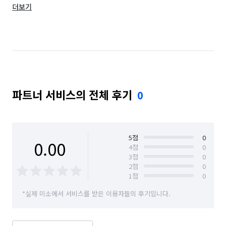
더보기
서울 도봉구
서울 동대문구
서울 동작구
서울 마포구
서울 서대문구
서울 서초구
서울 성동구
서울 성북구
서울 송파구
서울 양천구
서울 영등포구
서울 용산구
파트너 서비스의 전체 후기
0
서울 은평구
서울 종로구
서울 중구
서울 중랑구
5
점
0
0.00
4
점
0
3
점
0
2
점
0
1
점
0
*실제 미소에서 서비스를 받은 이용자들의 후기입니다.