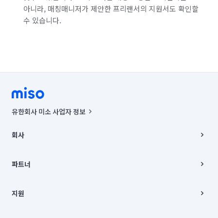
아니라, 매칭매니저가 제안한 프리랜서의 지원서도 확인할
수 있습니다.
유한회사 미소 사업자 정보
사업자등록번호 : 291-87-00271 | 인허가번호 : 2016-3220163-14-5-
00019 |
회사
통신판매신고번호 : 2024-서울종로-1400(공정거래위원회 정보) |
대표이사 : CHING VICTOR COLUMBIA RHEE
회사소개
주소 | 본사: 서울특별시 종로구 율곡로 6(중학동, 트윈트리빌딩) B동 5층
채용
파트너
컨택센터 : 서울특별시 종로구 수송동 율곡로 24, 7층, 8층 미소
블로그
유한회사 미소는 통신판매중개자이며, 통신판매의 당사자가 아닙니다.
파트너 지원
상품, 상품정보, 거래에 관한 의무와 책임은 거래당사자에게 있습니다.
이사
지원
언론 보도 관련 문의:
contact@getmiso.com
이사 청소/입주 청소
대표번호: 1577-8808
고객센터
© 유한회사 미소. Miso, Inc. All Rights Reserved.