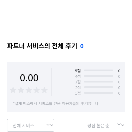
파트너 서비스의 전체 후기
0
5
점
0
0.00
4
점
0
3
점
0
2
점
0
1
점
0
*실제 미소에서 서비스를 받은 이용자들의 후기입니다.