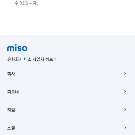
수 있습니다.
유한회사 미소 사업자 정보
사업자등록번호 : 291-87-00271 | 인허가번호 : 2016-3220163-14-5-
00019 |
회사
통신판매신고번호 : 2024-서울종로-1400(공정거래위원회 정보) |
대표이사 : CHING VICTOR COLUMBIA RHEE
회사소개
주소 | 본사: 서울특별시 종로구 율곡로 6(중학동, 트윈트리빌딩) B동 5층
채용
파트너
컨택센터 : 서울특별시 종로구 수송동 율곡로 24, 7층, 8층 미소
블로그
유한회사 미소는 통신판매중개자이며, 통신판매의 당사자가 아닙니다.
파트너 지원
상품, 상품정보, 거래에 관한 의무와 책임은 거래당사자에게 있습니다.
이사
지원
언론 보도 관련 문의:
contact@getmiso.com
이사 청소/입주 청소
대표번호: 1577-8808
고객센터
© 유한회사 미소. Miso, Inc. All Rights Reserved.
이용약관
소셜
개인정보처리방침