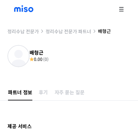
배형근
정리수납 전문가
정리수납 전문가 파트너
배형근
0.00
(
0
)
파트너 정보
후기
자주 묻는 질문
제공 서비스