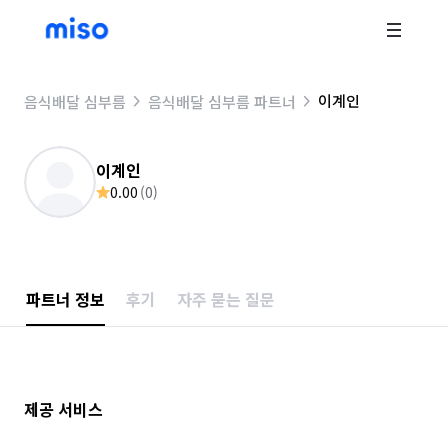
이계인
음식배달 심부름
음식배달 심부름 파트너
이계인
0.00
(
0
)
파트너 정보
후기
자주 묻는 질문
제공 서비스