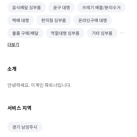
음식배달 심부름
운구 대행
쓰레기 배출/분리수거
택배 대행
편의점 심부름
온라인구매 대행
물품 구매/배달
역할대행 심부름
기타 심부름
더보기
마트장보기 심부름
기타 집안일 심부름
동행 심부름
경조사 참석
택배 수거/보관
소개
하객 대행
소형물건 배달 심부름
문서작성 및 인터넷업무
포장·조립 알바
이사
안녕하세요. 이계인 파트너입니다.
서비스 지역
경기 남양주시