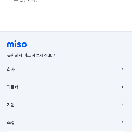
유한회사 미소 사업자 정보
사업자등록번호 : 291-87-00271 | 인허가번호 : 2016-3220163-14-5-
00019 |
회사
통신판매신고번호 : 2024-서울종로-1400(공정거래위원회 정보) |
대표이사 : CHING VICTOR COLUMBIA RHEE
회사소개
주소 | 본사: 서울특별시 종로구 율곡로 6(중학동, 트윈트리빌딩) B동 5층
채용
파트너
컨택센터 : 서울특별시 종로구 수송동 율곡로 24, 7층, 8층 미소
블로그
유한회사 미소는 통신판매중개자이며, 통신판매의 당사자가 아닙니다.
파트너 지원
상품, 상품정보, 거래에 관한 의무와 책임은 거래당사자에게 있습니다.
이사
지원
언론 보도 관련 문의:
contact@getmiso.com
이사 청소/입주 청소
대표번호: 1577-8808
고객센터
© 유한회사 미소. Miso, Inc. All Rights Reserved.
이용약관
소셜
개인정보처리방침