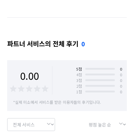
파트너 서비스의 전체 후기
0
5
점
0
0.00
4
점
0
3
점
0
2
점
0
1
점
0
*실제 미소에서 서비스를 받은 이용자들의 후기입니다.