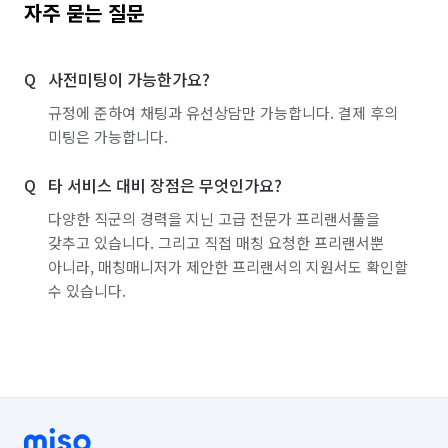
대구 동구
대구 북구
대구 서구
대구 수성구
자주 묻는 질문
대구 중구
대전 대덕구
대전 동구
대전 서구
사전미팅이 가능한가요?
대전 유성구
대전 중구
서울 강남구
규정에 준하여 채팅과 유선상담만 가능합니다. 결제 후의
서울 강동구
서울 강북구
서울 강서구
미팅은 가능합니다.
서울 관악구
서울 광진구
서울 구로구
타 서비스 대비 장점은 무엇인가요?
서울 금천구
서울 노원구
서울 도봉구
다양한 직군의 경력을 지닌 고급 전문가 프리랜서풀을
갖추고 있습니다. 그리고 직접 매칭 요청한 프리랜서뿐
서울 동대문구
서울 동작구
서울 마포구
아니라, 매칭매니저가 제안한 프리랜서의 지원서도 확인할
수 있습니다.
서울 서대문구
서울 서초구
서울 성동구
서울 성북구
서울 송파구
서울 양천구
서울 영등포구
서울 용산구
서울 은평구
서울 종로구
서울 중구
서울 중랑구