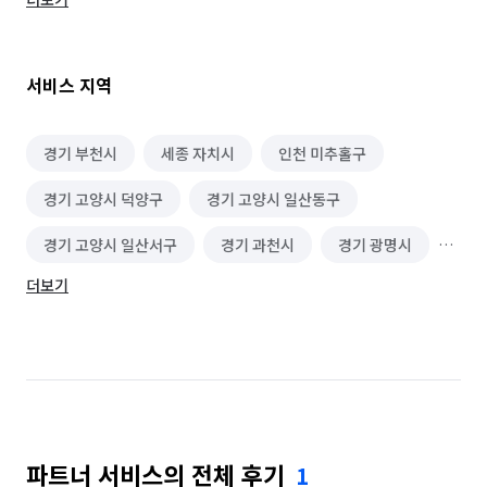
부담갖지마시고 꼭 이용해보세요

약속지키겠습니다♡

서비스 지역
★무료서비스 4종★

1.피톤치드

2.수전오염방지코팅

경기 부천시
세종 자치시
인천 미추홀구
3.배수구 스팀살균

경기 고양시 덕양구
경기 고양시 일산동구
4.곰팡이방지코팅

경기 고양시 일산서구
경기 과천시
경기 광명시
★체크리스트★

1. 공급면적기준

더보기
경기 광주시
경기 구리시
경기 군포시
2. 실내전체청소

3. 친환경천연세제(바로입주가능)

경기 김포시
경기 남양주시
경기 동두천시
4. 구역별 걸레분리사용

경기 성남시 분당구
경기 성남시 수정구
5.  탈거가능부분 탈거청소

6.  하자체크/청소전*후 사진전송

경기 성남시 중원구
경기 수원시 권선구
7.  A/S 10일이내

8. 직영팀운영

파트너 서비스의 전체 후기
1
경기 수원시 영통구
경기 수원시 장안구