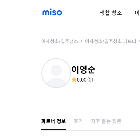
생활 청소
이
이사청소/입주청소
이사청소/입주청소 파트너
이영순
0.00
(
0
)
파트너 정보
후기
자주 묻는 질문