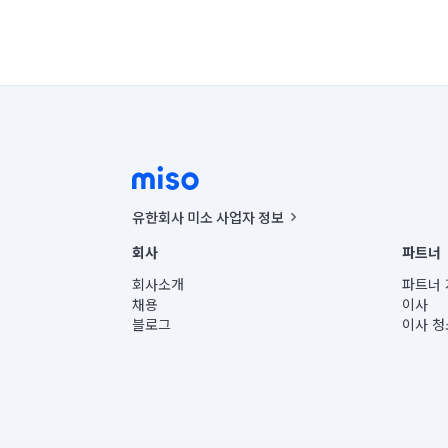
유한회사 미소 사업자 정보
사업자등록번호 : 291-87-00271 | 인허가번호 : 2016-32201
회사
파트너
통신판매신고번호 : 2024-서울종로-1400(공정거래위원회 정
대표이사 : CHING VICTOR COLUMBIA RHEE
회사소개
파트너 
주소 | 본사: 서울특별시 종로구 율곡로 6(중학동, 트윈트리
채용
이사
컨택센터 : 서울특별시 종로구 수송동 율곡로 24, 7층, 8층
블로그
이사 청
유한회사 미소는 통신판매중개자이며, 통신판매의 당사자가
상품, 상품정보, 거래에 관한 의무와 책임은 거래당사자에
언론 보도 관련 문의:
contact@getmiso.com
대표번호: 1577-8808
© 유한회사 미소. Miso, Inc. All Rights Reserved.