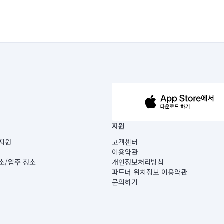
63-14-5-00019 |
지원
보) |
지원
고객센터
빌딩) B동 5층
이용약관
 미소
소/입주 청소
개인정보처리방침
 아닙니다.
파트너 위치정보 이용약관
게 있습니다.
문의하기