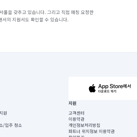
서풀을 갖추고 있습니다. 그리고 직접 매칭 요청한
랜서의 지원서도 확인할 수 있습니다.
63-14-5-00019 |
지원
보) |
지원
고객센터
빌딩) B동 5층
이용약관
 미소
소/입주 청소
개인정보처리방침
 아닙니다.
파트너 위치정보 이용약관
게 있습니다.