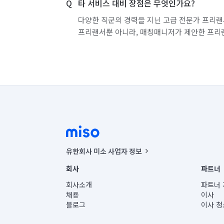
타 서비스 대비 장점은 무엇인가요?
다양한 직군의 경력을 지닌 고급 전문가 프리랜
프리랜서뿐 아니라, 매칭매니저가 제안한 프리
유한회사 미소 사업자 정보
사업자등록번호 : 291-87-00271 | 인허가번호 : 2016-32201
회사
파트너
통신판매신고번호 : 2024-서울종로-1400(공정거래위원회 정
대표이사 : CHING VICTOR COLUMBIA RHEE
회사소개
파트너 
주소 | 본사: 서울특별시 종로구 율곡로 6(중학동, 트윈트리
채용
이사
컨택센터 : 서울특별시 종로구 수송동 율곡로 24, 7층, 8층
블로그
이사 청
유한회사 미소는 통신판매중개자이며, 통신판매의 당사자가
상품, 상품정보, 거래에 관한 의무와 책임은 거래당사자에