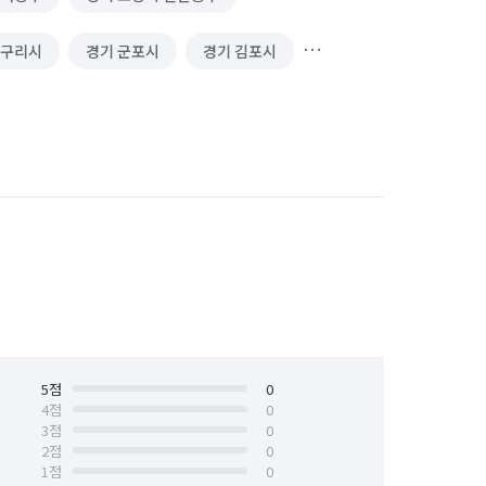
 구리시
경기 군포시
경기 김포시
시 분당구
경기 성남시 수정구
경기 시흥시
경기 안산시 단원구
경기 안양시 만안구
경기 양주시
경기 포천시
경기 하남시
서울 강서구
서울 관악구
서울 노원구
5
점
서울 도봉구
0
4
점
0
3
점
0
서울 서대문구
서울 서초구
2
점
0
1
점
0