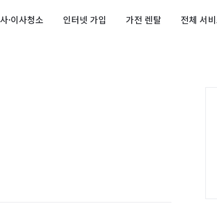
사·이사청소
인터넷 가입
가전 렌탈
전체 서비