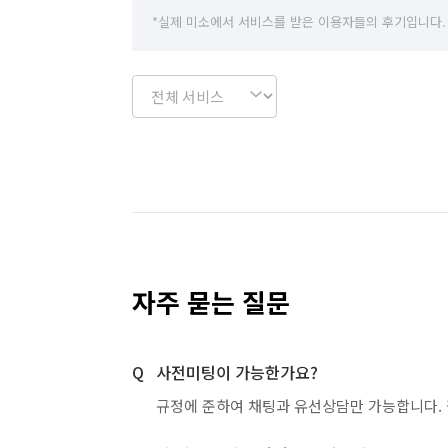
서울 성동구
서울 성북구
서울 송파구
*실제 미소에서 서비스를 받은 이용자들의 후기입니다.
서울 용산구
서울 은평구
서울 종로구
인천 강화군
인천 계양구
인천 남구
인천 서구
인천 연수구
인천 옹진군
경기 부천시 원미구
경기 부천시 오정구
자주 묻는 질문
사전미팅이 가능한가요?
규정에 준하여 채팅과 유선상담만 가능합니다. 