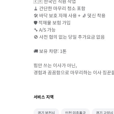
🇰🇷 한국인 직원 작업

🧹 간단한 마무리 청소 포함

🛠️ 바닥 보호 자재 사용 + 🧦 덧신 착용

🛡️ 적재물 보험 가입

🔧 A/S 가능

🚫 사전 협의 없는 당일 추가요금 없음

🚚 보유 차량: 1톤

힘만 쓰는 이사가 아닌,

경험과 꼼꼼함으로 마무리하는 이사 짐꾼
서비스 지역
경기 부천시
인천 미추홀구
경기 고양시