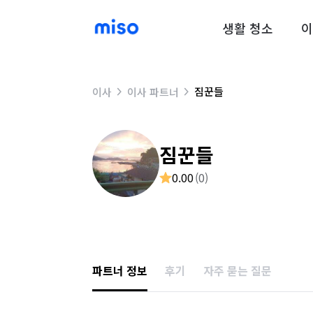
생활 청소
이
짐꾼들
이사
이사 파트너
짐꾼들
0.00
(
0
)
파트너 정보
후기
자주 묻는 질문