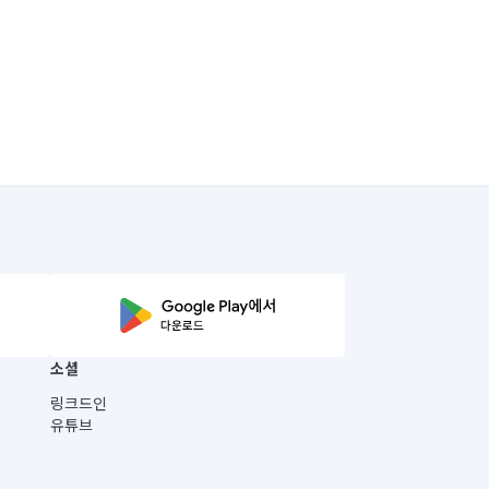
소셜
링크드인
유튜브