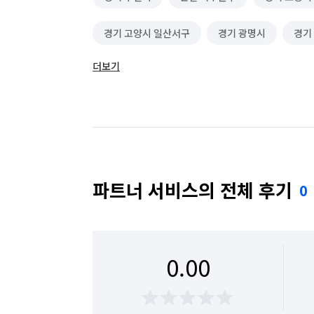
경기 고양시 일산서구
경기 광명시
경기
더보기
경기 남양주시
경기 동두천시
경기 성남
경기 성남시 중원구
경기 수원시 권선구
경기 안산시 상록구
경기 안양시 동안구
경기 의왕시
경기 의정부시
경기 파주시
파트너 서비스의 전체 후기
0
서울 강남구
서울 강동구
서울 강북구
서울 광진구
서울 구로구
서울 금천구
0.00
서울 동대문구
서울 동작구
서울 마포구