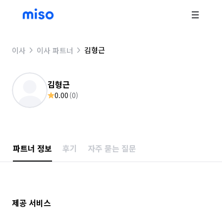
김형근
이사
이사 파트너
김형근
0.00
(
0
)
파트너 정보
후기
자주 묻는 질문
제공 서비스