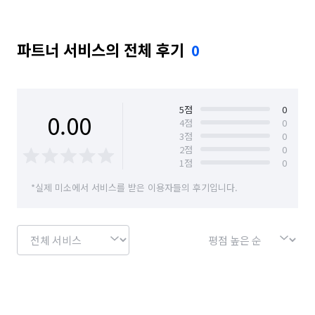
파트너 서비스의 전체 후기
0
5
점
0
0.00
4
점
0
3
점
0
2
점
0
1
점
0
*실제 미소에서 서비스를 받은 이용자들의 후기입니다.