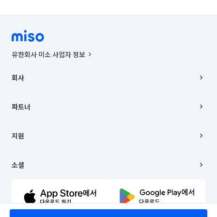
유한회사 미소 사업자 정보
사업자등록번호 : 291-87-00271 | 인허가번호 : 2016-3220163-14-5-
00019 |
회사
통신판매신고번호 : 2024-서울종로-1400(공정거래위원회 정보) |
대표이사 : CHING VICTOR COLUMBIA RHEE
회사소개
주소 | 본사: 서울특별시 종로구 율곡로 6(중학동, 트윈트리빌딩) B동 5층
채용
파트너
컨택센터 : 서울특별시 종로구 수송동 율곡로 24, 7층, 8층 미소
블로그
유한회사 미소는 통신판매중개자이며, 통신판매의 당사자가 아닙니다.
파트너 지원
상품, 상품정보, 거래에 관한 의무와 책임은 거래당사자에게 있습니다.
이사
지원
언론 보도 관련 문의:
contact@getmiso.com
이사 청소/입주 청소
대표번호: 1577-8808
고객센터
© 유한회사 미소. Miso, Inc. All Rights Reserved.
이용약관
소셜
개인정보처리방침
파트너 위치정보 이용약관
링크드인
문의하기
유튜브