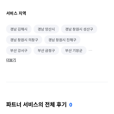
서비스 지역
경남 김해시
경남 양산시
경남 창원시 성산구
경남 창원시 의창구
경남 창원시 진해구
부산 강서구
부산 금정구
부산 기장군
더보기
부산 남구
부산 동구
부산 동래구
부산 부산진구
부산 북구
부산 사상구
부산 사하구
부산 서구
부산 수영구
부산 연제구
부산 영도구
부산 중구
파트너 서비스의 전체 후기
0
부산 해운대구