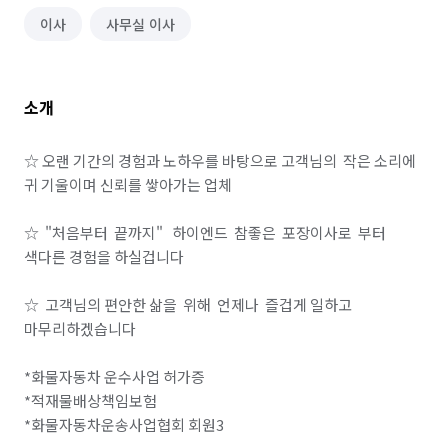
이사
사무실 이사
소개
☆ 오랜 기간의 경험과 노하우를 바탕으로 고객님의  작은 소리에 
귀 기울이며 신뢰를 쌓아가는 업체

☆  "처음부터  끝까지"   하이엔드  참좋은  포장이사로  부터  
색다른 경험을 하실겁니다

☆  고객님의 편안한 삶을  위해  언제나  즐겁게 일하고 
마무리하겠습니다

*화물자동차 운수사업 허가증

*적재물배상책임보험

*화물자동차운송사업협회 회원3