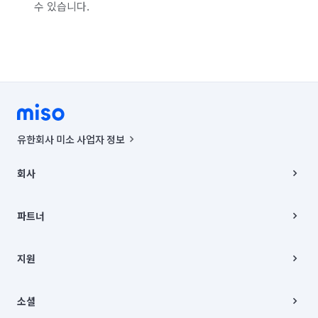
수 있습니다.
유한회사 미소 사업자 정보
사업자등록번호 : 291-87-00271 | 인허가번호 : 2016-3220163-14-5-
00019 |
회사
통신판매신고번호 : 2024-서울종로-1400(공정거래위원회 정보) |
대표이사 : CHING VICTOR COLUMBIA RHEE
회사소개
주소 | 본사: 서울특별시 종로구 율곡로 6(중학동, 트윈트리빌딩) B동 5층
채용
파트너
컨택센터 : 서울특별시 종로구 수송동 율곡로 24, 7층, 8층 미소
블로그
유한회사 미소는 통신판매중개자이며, 통신판매의 당사자가 아닙니다.
파트너 지원
상품, 상품정보, 거래에 관한 의무와 책임은 거래당사자에게 있습니다.
이사
지원
언론 보도 관련 문의:
contact@getmiso.com
이사 청소/입주 청소
대표번호: 1577-8808
고객센터
© 유한회사 미소. Miso, Inc. All Rights Reserved.
이용약관
소셜
개인정보처리방침