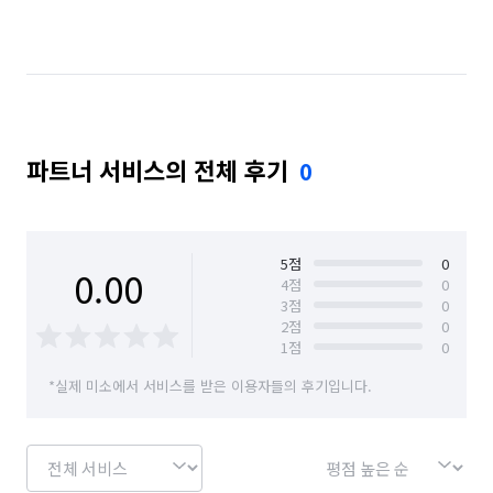
파트너 서비스의 전체 후기
0
5
점
0
0.00
4
점
0
3
점
0
2
점
0
1
점
0
*실제 미소에서 서비스를 받은 이용자들의 후기입니다.