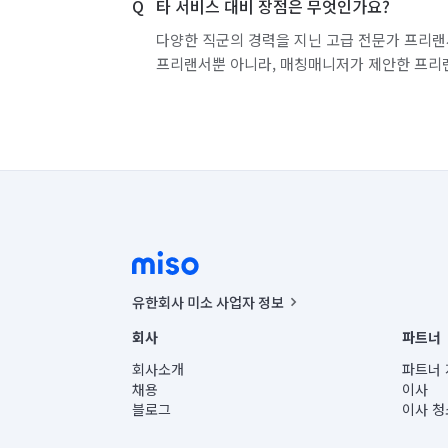
타 서비스 대비 장점은 무엇인가요?
다양한 직군의 경력을 지닌 고급 전문가 프리랜
프리랜서뿐 아니라, 매칭매니저가 제안한 프리
유한회사 미소 사업자 정보
사업자등록번호 : 291-87-00271 | 인허가번호 : 2016-32201
회사
파트너
통신판매신고번호 : 2024-서울종로-1400(공정거래위원회 정
대표이사 : CHING VICTOR COLUMBIA RHEE
회사소개
파트너 
주소 | 본사: 서울특별시 종로구 율곡로 6(중학동, 트윈트리
채용
이사
컨택센터 : 서울특별시 종로구 수송동 율곡로 24, 7층, 8층
블로그
이사 청
유한회사 미소는 통신판매중개자이며, 통신판매의 당사자가
상품, 상품정보, 거래에 관한 의무와 책임은 거래당사자에