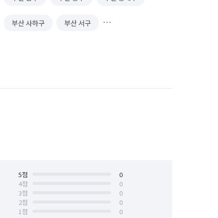
부산 사하구
부산 서구
부산 중구
부산 해운대구
5
점
0
4
점
0
3
점
0
2
점
0
1
점
0