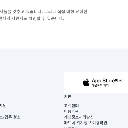
서풀을 갖추고 있습니다. 그리고 직접 매칭 요청한
랜서의 지원서도 확인할 수 있습니다.
63-14-5-00019 |
지원
보) |
지원
고객센터
빌딩) B동 5층
이용약관
 미소
소/입주 청소
개인정보처리방침
 아닙니다.
파트너 위치정보 이용약관
게 있습니다.