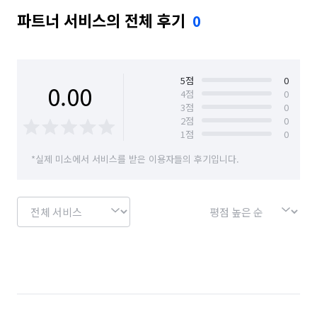
파트너 서비스의 전체 후기
0
5
점
0
0.00
4
점
0
3
점
0
2
점
0
1
점
0
*실제 미소에서 서비스를 받은 이용자들의 후기입니다.