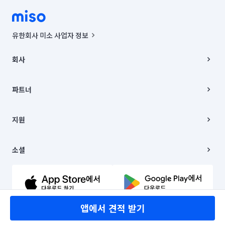
유한회사 미소 사업자 정보
사업자등록번호 : 291-87-00271 | 인허가번호 : 2016-3220163-14-5-
00019 |
회사
통신판매신고번호 : 2024-서울종로-1400(공정거래위원회 정보) |
대표이사 : CHING VICTOR COLUMBIA RHEE
회사소개
주소 | 본사: 서울특별시 종로구 율곡로 6(중학동, 트윈트리빌딩) B동 5층
채용
파트너
컨택센터 : 서울특별시 종로구 수송동 율곡로 24, 7층, 8층 미소
블로그
유한회사 미소는 통신판매중개자이며, 통신판매의 당사자가 아닙니다.
파트너 지원
상품, 상품정보, 거래에 관한 의무와 책임은 거래당사자에게 있습니다.
이사
지원
언론 보도 관련 문의:
contact@getmiso.com
이사 청소/입주 청소
대표번호: 1577-8808
고객센터
© 유한회사 미소. Miso, Inc. All Rights Reserved.
이용약관
소셜
개인정보처리방침
파트너 위치정보 이용약관
링크드인
문의하기
유튜브
앱에서 견적 받기