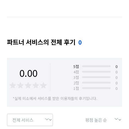
결혼·연회·장례도우미 알바
레스토랑 알바
베이커리·도넛·떡집 알바
패스트푸드·치킨·피자전문점 알바
급식·푸드코트 알바
파트너 서비스의 전체 후기
0
안내데스크·매표 알바
주차관리·주차도우미 알바
택배 수거/보관
하객 대행
소형물건 배달 심부름
5
점
0
0.00
문서작성 및 인터넷업무
원무·코디네이터 알바
4
점
0
3
점
0
2
점
0
실험·연구보조 알바
단기 서비스·행사 알바
1
점
0
신문·잡지·출판사 알바
방송사·프로덕션 알바
*실제 미소에서 서비스를 받은 이용자들의 후기입니다.
수의사·수의간호사 알바
외래보조·병동보조 알바
조명·음향·무대 알바
보조출연·방청 알바