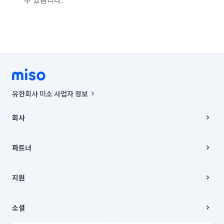
백화점·면세점·아울렛 알바
마트·유통점 알바
농수산·청과·축산점 알바
PC방·오락실·게임장 알바
서점·문구·팬시점 알바
볼링·당구·스크린골프장 알바
인터넷쇼핑몰·소셜커머스·홈쇼핑 알바
유한회사 미소 사업자 정보
보안·경비·경호 알바
이벤트·행사스텝 알바
사업자등록번호 : 291-87-00271 | 인허가번호 : 2016-3220163-14-5-
00019 |
일반주점·호프 알바
뷰티·헬스스토어 알바
회사
통신판매신고번호 : 2024-서울종로-1400(공정거래위원회 정보) |
대표이사 : CHING VICTOR COLUMBIA RHEE
회사소개
스터디룸·독서실·고시원 알바
화훼·꽃집 알바
주소 | 본사: 서울특별시 종로구 율곡로 6(중학동, 트윈트리빌딩) B동 5층
채용
파트너
컨택센터 : 서울특별시 종로구 수송동 율곡로 24, 7층, 8층 미소
블로그
컴퓨터 수리
유한회사 미소는 통신판매중개자이며, 통신판매의 당사자가 아닙니다.
파트너 지원
상품, 상품정보, 거래에 관한 의무와 책임은 거래당사자에게 있습니다.
이사
지원
언론 보도 관련 문의:
contact@getmiso.com
이사 청소/입주 청소
대표번호: 1577-8808
고객센터
© 유한회사 미소. Miso, Inc. All Rights Reserved.
이용약관
소셜
개인정보처리방침