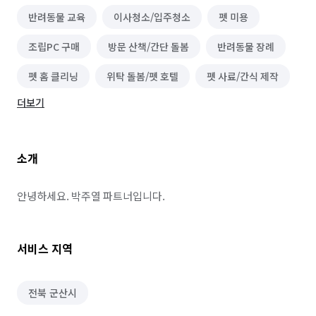
반려동물 교육
이사청소/입주청소
펫 미용
조립PC 구매
방문 산책/간단 돌봄
반려동물 장례
펫 홈 클리닝
위탁 돌봄/펫 호텔
펫 사료/간식 제작
더보기
펫 미용용품 제작
꽃장식
얼음조각 제작
트로피/상패 제작
꽃풍선 제작
파티/행사기획
소개
단기 운전·배달·유통 알바
음식배달 심부름
운구 대행
쓰레기 배출/분리수거
택배 대행
안녕하세요. 박주열 파트너입니다.
편의점 심부름
온라인구매 대행
물품 구매/배달
서비스 지역
역할대행 심부름
기타 심부름
반려동물 택시/픽업
마트장보기 심부름
기타 집안일 심부름
전북 군산시
동행 심부름
반려동물 찾기
경조사 참석