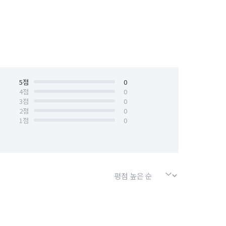
리와 피드백을 진행합니다.

5
점
0
4
점
0
3
점
0
2
점
0
1
점
0
치를 높이는 서비스를 제공합니다.

니다. 감사합니다.