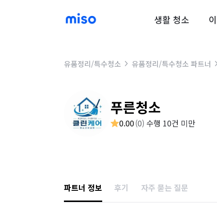
생활 청소
이
유품정리/특수청소
유품정리/특수청소 파트너
푸른청소
0.00
(
0
)
수행 10건 미만
파트너 정보
후기
자주 묻는 질문