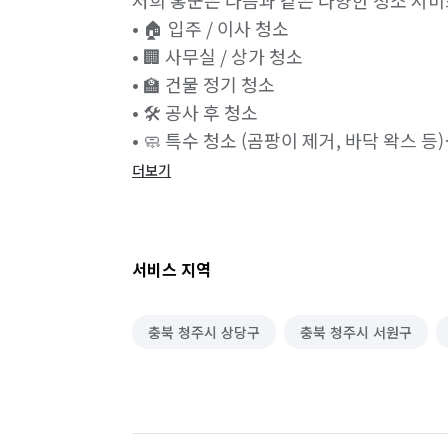
저희 홍군은 다음과 같은 다양한 청소 서비
• 🏠 입주 / 이사 청소

• 🏢 사무실 / 상가 청소

• 🏫 건물 정기 청소

• 🛠️ 공사 후 청소

• 🧼 특수 청소 (곰팡이 제거, 바닥 왁스 등)

더보기
✔ 전문 인력 운영

숙련된 전문 청소 인력이 체계적인 교육을 
✔ 친환경 청소

서비스 지역
인체에 무해한 친환경 세제를 사용하여 안전
✔ 맞춤형 서비스

충북 청주시 상당구
충북 청주시 서원구
고객의 공간과 요구에 맞춘 1:1 맞춤 청소
✔ 합리적인 가격

투명한 견적과 합리적인 비용으로 부담 없이
✔ 철저한 사후관리
