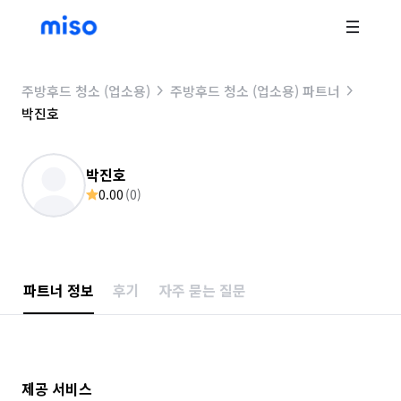
주방후드 청소 (업소용)
주방후드 청소 (업소용) 파트너
박진호
박진호
0.00
(
0
)
파트너 정보
후기
자주 묻는 질문
제공 서비스