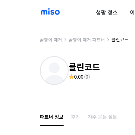
생활 청소
이
클린코드
곰팡이 제거
곰팡이 제거 파트너
클린코드
0.00
(
0
)
파트너 정보
후기
자주 묻는 질문