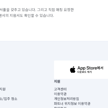
서풀을 갖추고 있습니다. 그리고 직접 매칭 요청한
랜서의 지원서도 확인할 수 있습니다.
63-14-5-00019 |
지원
보) |
지원
고객센터
빌딩) B동 5층
이용약관
 미소
소/입주 청소
개인정보처리방침
 아닙니다.
파트너 위치정보 이용약관
게 있습니다.