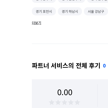
경기 포천시
경기 하남시
서울 강남구
더보기
서울 강서구
서울 관악구
서울 광진구
서울 노원구
서울 도봉구
서울 동대문구
서울 서대문구
서울 서초구
서울 성동구
서울 양천구
서울 영등포구
서울 용산구
파트너 서비스의 전체 후기
0
서울 중구
서울 중랑구
0.00