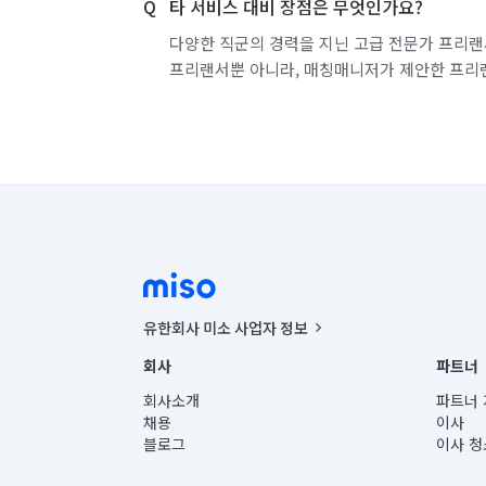
타 서비스 대비 장점은 무엇인가요?
다양한 직군의 경력을 지닌 고급 전문가 프리랜
프리랜서뿐 아니라, 매칭매니저가 제안한 프리
유한회사 미소 사업자 정보
사업자등록번호 : 291-87-00271 | 인허가번호 : 2016-32201
회사
파트너
통신판매신고번호 : 2024-서울종로-1400(공정거래위원회 정
대표이사 : CHING VICTOR COLUMBIA RHEE
회사소개
파트너 
주소 | 본사: 서울특별시 종로구 율곡로 6(중학동, 트윈트리
채용
이사
컨택센터 : 서울특별시 종로구 수송동 율곡로 24, 7층, 8층
블로그
이사 청
유한회사 미소는 통신판매중개자이며, 통신판매의 당사자가
상품, 상품정보, 거래에 관한 의무와 책임은 거래당사자에