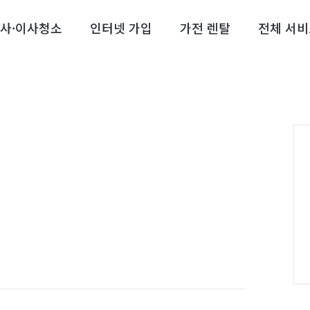
사·이사청소
인터넷 가입
가전 렌탈
전체 서비