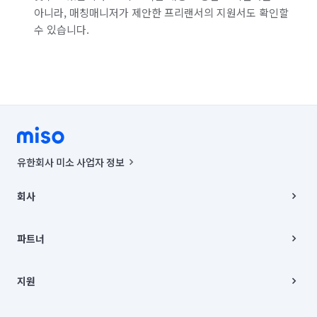
아니라, 매칭매니저가 제안한 프리랜서의 지원서도 확인할
수 있습니다.
유한회사 미소 사업자 정보
사업자등록번호 : 291-87-00271 | 인허가번호 : 2016-3220163-14-5-
00019 |
회사
통신판매신고번호 : 2024-서울종로-1400(공정거래위원회 정보) |
대표이사 : CHING VICTOR COLUMBIA RHEE
회사소개
주소 | 본사: 서울특별시 종로구 율곡로 6(중학동, 트윈트리빌딩) B동 5층
채용
파트너
컨택센터 : 서울특별시 종로구 수송동 율곡로 24, 7층, 8층 미소
블로그
유한회사 미소는 통신판매중개자이며, 통신판매의 당사자가 아닙니다.
파트너 지원
상품, 상품정보, 거래에 관한 의무와 책임은 거래당사자에게 있습니다.
이사
지원
언론 보도 관련 문의:
contact@getmiso.com
이사 청소/입주 청소
대표번호: 1577-8808
고객센터
© 유한회사 미소. Miso, Inc. All Rights Reserved.