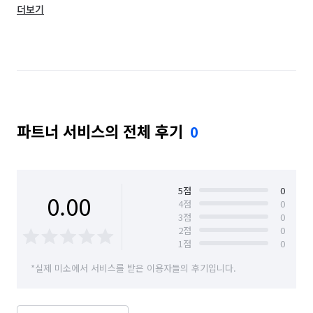
더보기
서울 도봉구
서울 동대문구
서울 동작구
서울 마포구
서울 서대문구
서울 서초구
서울 성동구
서울 성북구
서울 송파구
서울 양천구
서울 영등포구
서울 용산구
파트너 서비스의 전체 후기
0
서울 은평구
서울 종로구
서울 중구
서울 중랑구
5
점
0
0.00
4
점
0
3
점
0
2
점
0
1
점
0
*실제 미소에서 서비스를 받은 이용자들의 후기입니다.