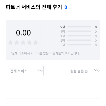
파트너 서비스의 전체 후기
0
5
점
0
0.00
4
점
0
3
점
0
2
점
0
1
점
0
*실제 미소에서 서비스를 받은 이용자들의 후기입니다.