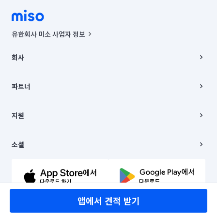
유한회사 미소 사업자 정보
사업자등록번호 : 291-87-00271 | 인허가번호 : 2016-3220163-14-5-
00019 |
회사
통신판매신고번호 : 2024-서울종로-1400(공정거래위원회 정보) |
대표이사 : CHING VICTOR COLUMBIA RHEE
회사소개
주소 | 본사: 서울특별시 종로구 율곡로 6(중학동, 트윈트리빌딩) B동 5층
채용
파트너
컨택센터 : 서울특별시 종로구 수송동 율곡로 24, 7층, 8층 미소
블로그
유한회사 미소는 통신판매중개자이며, 통신판매의 당사자가 아닙니다.
파트너 지원
상품, 상품정보, 거래에 관한 의무와 책임은 거래당사자에게 있습니다.
이사
지원
언론 보도 관련 문의:
contact@getmiso.com
이사 청소/입주 청소
대표번호: 1577-8808
고객센터
© 유한회사 미소. Miso, Inc. All Rights Reserved.
이용약관
소셜
개인정보처리방침
파트너 위치정보 이용약관
링크드인
문의하기
유튜브
앱에서 견적 받기