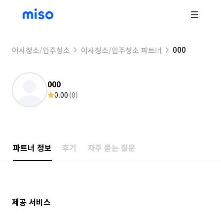
000
이사청소/입주청소
이사청소/입주청소 파트너
000
0.00
(
0
)
파트너 정보
후기
자주 묻는 질문
제공 서비스