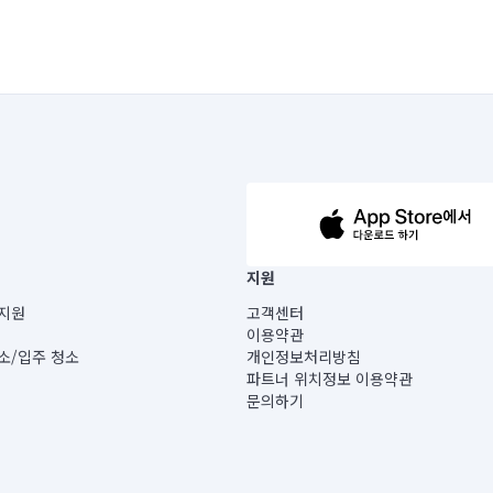
63-14-5-00019 |
지원
보) |
지원
고객센터
빌딩) B동 5층
이용약관
 미소
소/입주 청소
개인정보처리방침
 아닙니다.
파트너 위치정보 이용약관
게 있습니다.
문의하기