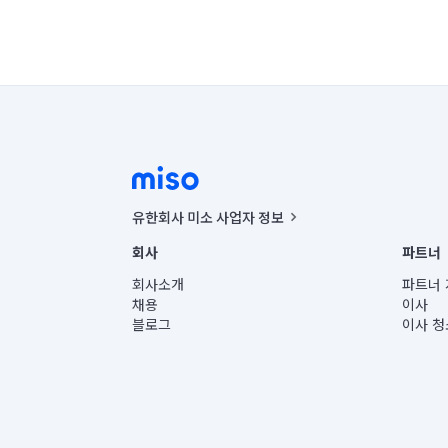
유한회사 미소 사업자 정보
사업자등록번호 : 291-87-00271 | 인허가번호 : 2016-32201
회사
파트너
통신판매신고번호 : 2024-서울종로-1400(공정거래위원회 정
대표이사 : CHING VICTOR COLUMBIA RHEE
회사소개
파트너 
주소 | 본사: 서울특별시 종로구 율곡로 6(중학동, 트윈트리
채용
이사
컨택센터 : 서울특별시 종로구 수송동 율곡로 24, 7층, 8층
블로그
이사 청
유한회사 미소는 통신판매중개자이며, 통신판매의 당사자가
상품, 상품정보, 거래에 관한 의무와 책임은 거래당사자에
언론 보도 관련 문의:
contact@getmiso.com
대표번호: 1577-8808
© 유한회사 미소. Miso, Inc. All Rights Reserved.