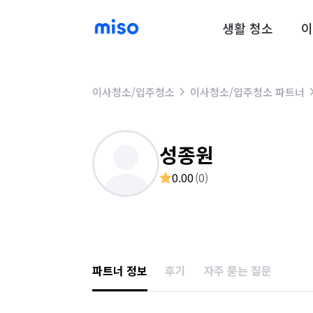
생활 청소
이
이사청소/입주청소
이사청소/입주청소 파트너
성종원
0.00
(
0
)
파트너 정보
후기
자주 묻는 질문