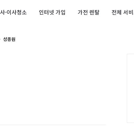
사·이사청소
인터넷 가입
가전 렌탈
전체 서비
성종원