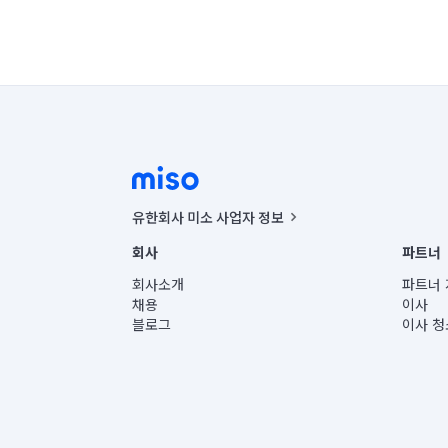
유한회사 미소 사업자 정보
사업자등록번호 : 291-87-00271 | 인허가번호 : 2016-32201
회사
파트너
통신판매신고번호 : 2024-서울종로-1400(공정거래위원회 정
대표이사 : CHING VICTOR COLUMBIA RHEE
회사소개
파트너 
주소 | 본사: 서울특별시 종로구 율곡로 6(중학동, 트윈트리
채용
이사
컨택센터 : 서울특별시 종로구 수송동 율곡로 24, 7층, 8층
블로그
이사 청
유한회사 미소는 통신판매중개자이며, 통신판매의 당사자가
상품, 상품정보, 거래에 관한 의무와 책임은 거래당사자에
언론 보도 관련 문의:
contact@getmiso.com
대표번호: 1577-8808
© 유한회사 미소. Miso, Inc. All Rights Reserved.