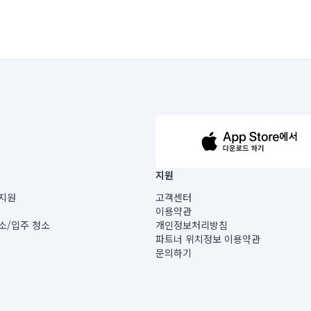
63-14-5-00019 |
지원
보) |
지원
고객센터
빌딩) B동 5층
이용약관
 미소
소/입주 청소
개인정보처리방침
 아닙니다.
파트너 위치정보 이용약관
게 있습니다.
문의하기