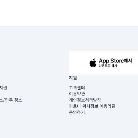
63-14-5-00019 |
지원
보) |
지원
고객센터
빌딩) B동 5층
이용약관
 미소
소/입주 청소
개인정보처리방침
 아닙니다.
파트너 위치정보 이용약관
게 있습니다.
문의하기