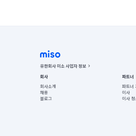
유한회사 미소 사업자 정보
사업자등록번호 : 291-87-00271 | 인허가번호 : 2016-32201
회사
파트너
통신판매신고번호 : 2024-서울종로-1400(공정거래위원회 정
대표이사 : CHING VICTOR COLUMBIA RHEE
회사소개
파트너 
주소 | 본사: 서울특별시 종로구 율곡로 6(중학동, 트윈트리
채용
이사
컨택센터 : 서울특별시 종로구 수송동 율곡로 24, 7층, 8층
블로그
이사 청
유한회사 미소는 통신판매중개자이며, 통신판매의 당사자가
상품, 상품정보, 거래에 관한 의무와 책임은 거래당사자에
언론 보도 관련 문의:
contact@getmiso.com
대표번호: 1577-8808
© 유한회사 미소. Miso, Inc. All Rights Reserved.