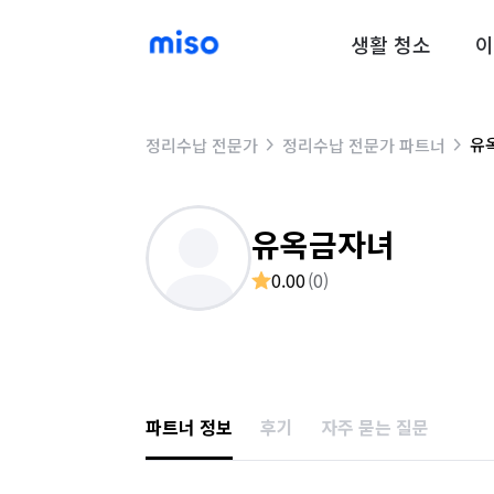
생활 청소
이
유
정리수납 전문가
정리수납 전문가 파트너
유옥금자녀
0.00
(
0
)
파트너 정보
후기
자주 묻는 질문