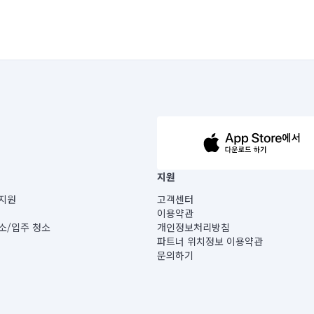
63-14-5-00019 |
지원
보) |
지원
고객센터
빌딩) B동 5층
이용약관
 미소
소/입주 청소
개인정보처리방침
 아닙니다.
파트너 위치정보 이용약관
게 있습니다.
문의하기