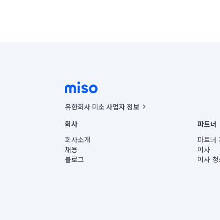
유한회사 미소 사업자 정보
사업자등록번호 : 291-87-00271 | 인허가번호 : 2016-32201
회사
파트너
통신판매신고번호 : 2024-서울종로-1400(공정거래위원회 정
대표이사 : CHING VICTOR COLUMBIA RHEE
회사소개
파트너 
주소 | 본사: 서울특별시 종로구 율곡로 6(중학동, 트윈트리
채용
이사
컨택센터 : 서울특별시 종로구 수송동 율곡로 24, 7층, 8층
블로그
이사 청
유한회사 미소는 통신판매중개자이며, 통신판매의 당사자가
상품, 상품정보, 거래에 관한 의무와 책임은 거래당사자에
언론 보도 관련 문의:
contact@getmiso.com
대표번호: 1577-8808
© 유한회사 미소. Miso, Inc. All Rights Reserved.