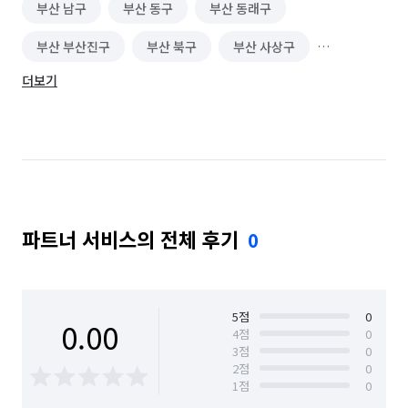
부산 남구
부산 동구
부산 동래구
이색테마·키즈카페 알바
놀이공원·테마파크 알바
부산 부산진구
부산 북구
부산 사상구
찜질방·사우나·스파 알바
호텔·리조트·숙박시설 알바
더보기
부산 사하구
부산 서구
부산 수영구
여행·캠프·레포츠 알바
영화·공연·전시장 알바
부산 연제구
부산 영도구
부산 중구
피트니스·스포츠 알바
편의점 알바
부산 해운대구
의류·잡화매장 알바
휴대폰·전자제품매장 알바
단기 매장관리·판매 알바
단기 문화·여가·생활 알바
파트너 서비스의 전체 후기
0
단기 서빙·주방 알바
커피·디저트전문점 알바
일반음식점 알바
반주자 알바
돌봄/간병 도우미
5
점
0
0.00
4
점
0
등하원 도우미
약국 알바
육아/아이돌보미
3
점
0
2
점
0
노래방·멀티방·만화카페 알바
1
점
0