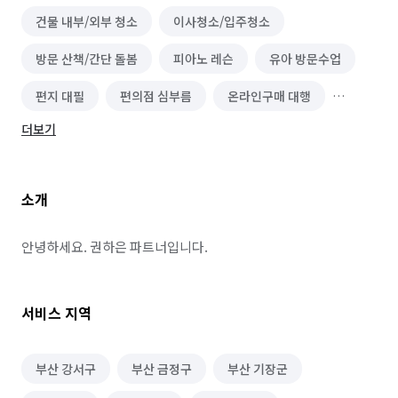
건물 내부/외부 청소
이사청소/입주청소
방문 산책/간단 돌봄
피아노 레슨
유아 방문수업
편지 대필
편의점 심부름
온라인구매 대행
더보기
물품 구매/배달
기타 심부름
반려동물 택시/픽업
마트장보기 심부름
기타 집안일 심부름
소개
동행 심부름
경조사 참석
결혼·연회·장례도우미 알바
레스토랑 알바
안녕하세요. 권하은 파트너입니다.
베이커리·도넛·떡집 알바
서비스 지역
패스트푸드·치킨·피자전문점 알바
급식·푸드코트 알바
안내데스크·매표 알바
택배 수거/보관
하객 대행
부산 강서구
부산 금정구
부산 기장군
단기 서비스·행사 알바
가구·침구·생활소품점 알바