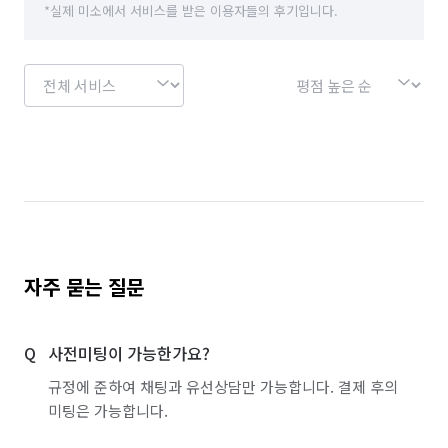
백화점·면세점·아울렛 알바
마트·유통점 알바
*실제 미소에서 서비스를 받은 이용자들의 후기입니다.
농수산·청과·축산점 알바
PC방·오락실·게임장 알바
서점·문구·팬시점 알바
볼링·당구·스크린골프장 알바
인터넷쇼핑몰·소셜커머스·홈쇼핑 알바
이벤트·행사스텝 알바
일반주점·호프 알바
뷰티·헬스스토어 알바
스터디룸·독서실·고시원 알바
화훼·꽃집 알바
정리수납 전문가
자주 묻는 질문
사전미팅이 가능한가요?
규정에 준하여 채팅과 유선상담만 가능합니다. 결제 후의
미팅은 가능합니다.