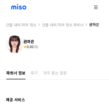
권하은
건물 내부/외부 청소
건물 내부/외부 청소 파트너
권하은
0.00
(
0
)
파트너 정보
후기
자주 묻는 질문
제공 서비스