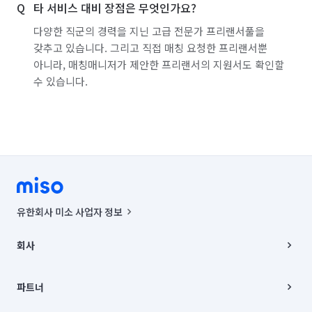
타 서비스 대비 장점은 무엇인가요?
다양한 직군의 경력을 지닌 고급 전문가 프리랜서풀을
갖추고 있습니다. 그리고 직접 매칭 요청한 프리랜서뿐
아니라, 매칭매니저가 제안한 프리랜서의 지원서도 확인할
수 있습니다.
유한회사 미소 사업자 정보
사업자등록번호 : 291-87-00271 | 인허가번호 : 2016-3220163-14-5-
00019 |
회사
통신판매신고번호 : 2024-서울종로-1400(공정거래위원회 정보) |
대표이사 : CHING VICTOR COLUMBIA RHEE
회사소개
주소 | 본사: 서울특별시 종로구 율곡로 6(중학동, 트윈트리빌딩) B동 5층
채용
파트너
컨택센터 : 서울특별시 종로구 수송동 율곡로 24, 7층, 8층 미소
블로그
유한회사 미소는 통신판매중개자이며, 통신판매의 당사자가 아닙니다.