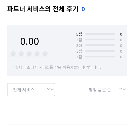
파트너 서비스의 전체 후기
0
5
점
0
0.00
4
점
0
3
점
0
2
점
0
1
점
0
*실제 미소에서 서비스를 받은 이용자들의 후기입니다.