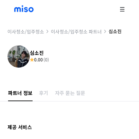
심소진
이사청소/입주청소
이사청소/입주청소 파트너
심소진
0.00
(
0
)
파트너 정보
후기
자주 묻는 질문
제공 서비스