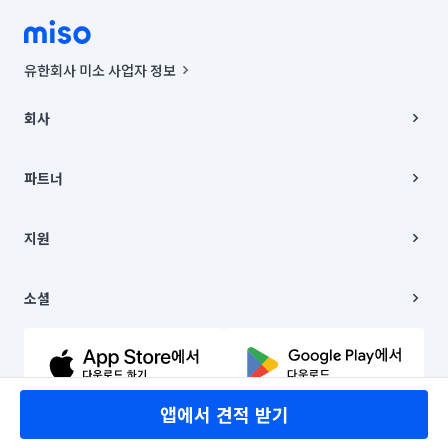
유한회사 미소 사업자 정보
사업자등록번호 : 291-87-00271 | 인허가번호 : 2016-3220163-14-5-
00019 |
회사
통신판매신고번호 : 2024-서울종로-1400(공정거래위원회 정보) |
대표이사 : CHING VICTOR COLUMBIA RHEE
회사소개
주소 | 본사: 서울특별시 종로구 율곡로 6(중학동, 트윈트리빌딩) B동 5층
채용
파트너
컨택센터 : 서울특별시 종로구 수송동 율곡로 24, 7층, 8층 미소
블로그
유한회사 미소는 통신판매중개자이며, 통신판매의 당사자가 아닙니다.
파트너 지원
상품, 상품정보, 거래에 관한 의무와 책임은 거래당사자에게 있습니다.
이사
지원
언론 보도 관련 문의:
contact@getmiso.com
이사 청소/입주 청소
대표번호: 1577-8808
고객센터
© 유한회사 미소. Miso, Inc. All Rights Reserved.
이용약관
소셜
개인정보처리방침
파트너 위치정보 이용약관
링크드인
문의하기
유튜브
앱에서 견적 받기