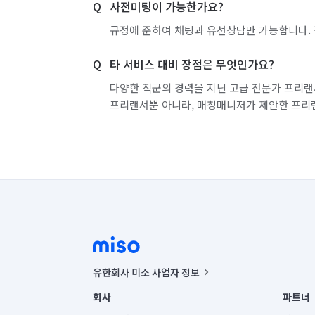
사전미팅이 가능한가요?
규정에 준하여 채팅과 유선상담만 가능합니다. 
타 서비스 대비 장점은 무엇인가요?
다양한 직군의 경력을 지닌 고급 전문가 프리랜
프리랜서뿐 아니라, 매칭매니저가 제안한 프리
유한회사 미소 사업자 정보
사업자등록번호 : 291-87-00271 | 인허가번호 : 2016-32201
회사
파트너
통신판매신고번호 : 2024-서울종로-1400(공정거래위원회 정