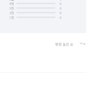
4
점
0
3
점
0
경기 평택시
경기 포천시
2
점
0
1
점
0
소사구
경기 부천시 원미구
경기 화성시 효행구
경기 화성시 만세구