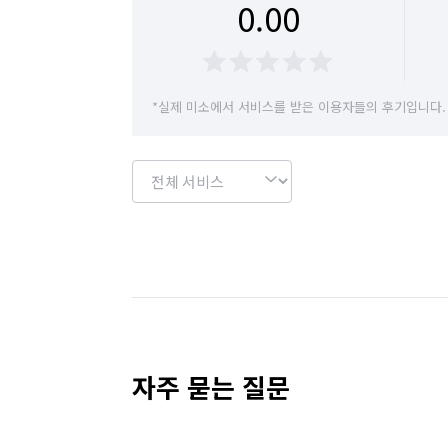
0.00
경기 의정부시
경기 이천시
경기 파주시
경기 하남시
경기 화성시
경기 부천시 
*실제 미소에서 서비스를 받은 이용자들의 후기입니다.
경기 부천시 오정구
경기 화성시 동탄구
경기 화성시 병점구
자주 묻는 질문