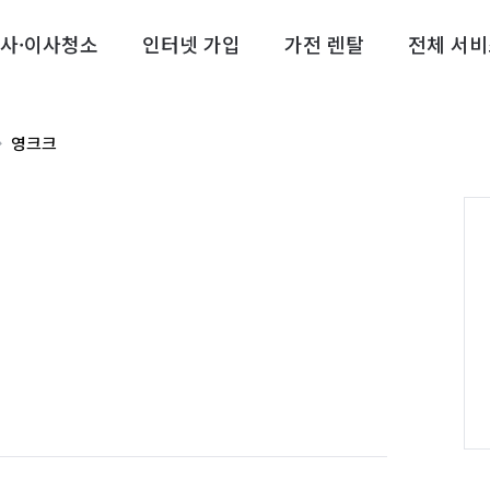
사·이사청소
인터넷 가입
가전 렌탈
전체 서비
영크크