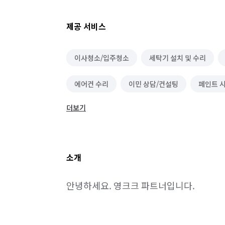
제공 서비스
이사청소/입주청소
세탁기 설치 및 수리
에어컨 수리
이민 상담/컨설팅
페인트 
더보기
해충방역
유리 제작/시공
줄눈 시공
소개
안녕하세요. 영크크 파트너입니다.