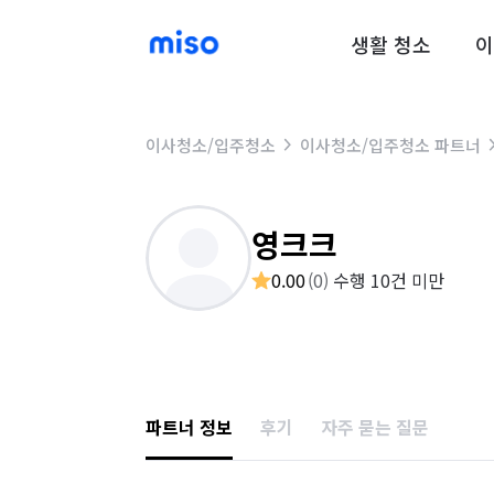
생활 청소
이
이사청소/입주청소
이사청소/입주청소 파트너
영크크
0.00
(
0
)
수행 10건 미만
파트너 정보
후기
자주 묻는 질문