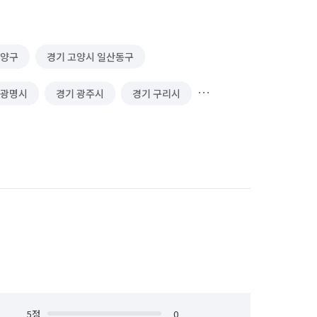
덕양구
경기 고양시 일산동구
 광명시
경기 광주시
경기 구리시
경기 동두천시
경기 성남시 분당구
경기 수원시 권선구
경기 수원시 영통구
경기 시흥시
경기 안산시 단원구
안양시 동안구
경기 안양시 만안구
경기 연천군
경기 오산시
경기 용인시 처인구
5
점
경기 의왕시
0