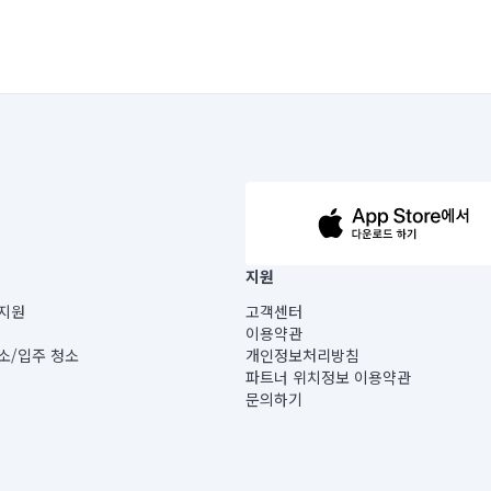
63-14-5-00019 |
지원
보) |
지원
고객센터
빌딩) B동 5층
이용약관
 미소
소/입주 청소
개인정보처리방침
 아닙니다.
파트너 위치정보 이용약관
게 있습니다.
문의하기