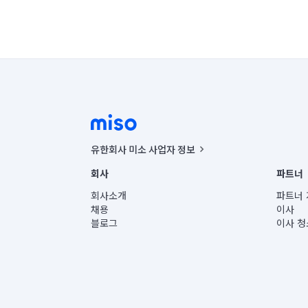
유한회사 미소 사업자 정보
사업자등록번호 : 291-87-00271 | 인허가번호 : 2016-32201
회사
파트너
통신판매신고번호 : 2024-서울종로-1400(공정거래위원회 정
대표이사 : CHING VICTOR COLUMBIA RHEE
회사소개
파트너 
주소 | 본사: 서울특별시 종로구 율곡로 6(중학동, 트윈트리
채용
이사
컨택센터 : 서울특별시 종로구 수송동 율곡로 24, 7층, 8층
블로그
이사 청
유한회사 미소는 통신판매중개자이며, 통신판매의 당사자가
상품, 상품정보, 거래에 관한 의무와 책임은 거래당사자에
언론 보도 관련 문의:
contact@getmiso.com
대표번호: 1577-8808
© 유한회사 미소. Miso, Inc. All Rights Reserved.