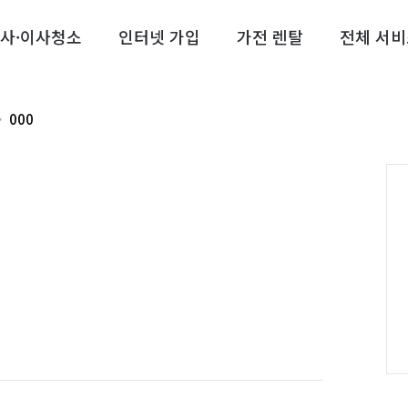
사·이사청소
인터넷 가입
가전 렌탈
전체 서비
000