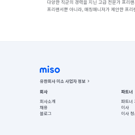
다양한 직군의 경력을 지닌 고급 전문가 프리랜
프리랜서뿐 아니라, 매칭매니저가 제안한 프리
유한회사 미소 사업자 정보
사업자등록번호 : 291-87-00271 | 인허가번호 : 2016-32201
회사
파트너
통신판매신고번호 : 2024-서울종로-1400(공정거래위원회 정
대표이사 : CHING VICTOR COLUMBIA RHEE
회사소개
파트너 
주소 | 본사: 서울특별시 종로구 율곡로 6(중학동, 트윈트리
채용
이사
컨택센터 : 서울특별시 종로구 수송동 율곡로 24, 7층, 8층
블로그
이사 청
유한회사 미소는 통신판매중개자이며, 통신판매의 당사자가
상품, 상품정보, 거래에 관한 의무와 책임은 거래당사자에
언론 보도 관련 문의:
contact@getmiso.com