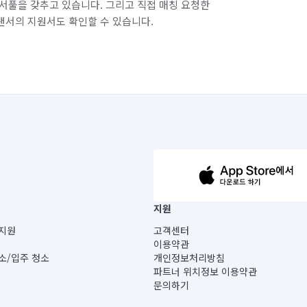
서풀을 갖추고 있습니다. 그리고 직접 매칭 요청한
랜서의 지원서도 확인할 수 있습니다.
63-14-5-00019 |
지원
보) |
지원
고객센터
빌딩) B동 5층
이용약관
 미소
소/입주 청소
개인정보처리방침
 아닙니다.
파트너 위치정보 이용약관
게 있습니다.
문의하기