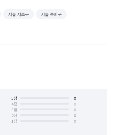
서울 서초구
서울 송파구
5
점
0
4
점
0
3
점
0
2
점
0
1
점
0