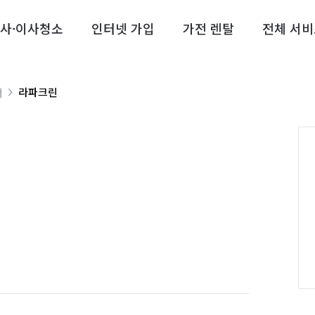
사·이사청소
인터넷 가입
가전 렌탈
전체 서비
라파크린
너