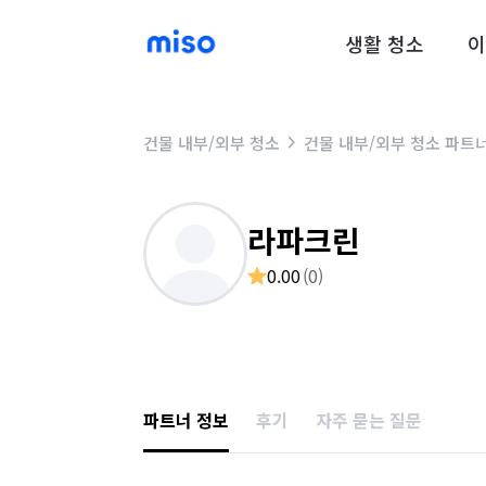
생활 청소
이
건물 내부/외부 청소
건물 내부/외부 청소 파트
라파크린
0.00
(
0
)
파트너 정보
후기
자주 묻는 질문