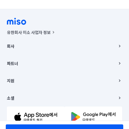
유한회사 미소 사업자 정보
사업자등록번호 : 291-87-00271 | 인허가번호 : 2016-3220163-14-5-
00019 |
회사
통신판매신고번호 : 2024-서울종로-1400(공정거래위원회 정보) |
대표이사 : CHING VICTOR COLUMBIA RHEE
회사소개
주소 | 본사: 서울특별시 종로구 율곡로 6(중학동, 트윈트리빌딩) B동 5층
채용
파트너
컨택센터 : 서울특별시 종로구 수송동 율곡로 24, 7층, 8층 미소
블로그
유한회사 미소는 통신판매중개자이며, 통신판매의 당사자가 아닙니다.
파트너 지원
상품, 상품정보, 거래에 관한 의무와 책임은 거래당사자에게 있습니다.
이사
지원
언론 보도 관련 문의:
contact@getmiso.com
이사 청소/입주 청소
대표번호: 1577-8808
고객센터
© 유한회사 미소. Miso, Inc. All Rights Reserved.
이용약관
소셜
개인정보처리방침
파트너 위치정보 이용약관
링크드인
문의하기
유튜브