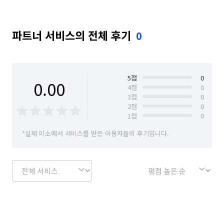
파트너 서비스의 전체 후기
0
5
점
0
0.00
4
점
0
3
점
0
2
점
0
1
점
0
*실제 미소에서 서비스를 받은 이용자들의 후기입니다.