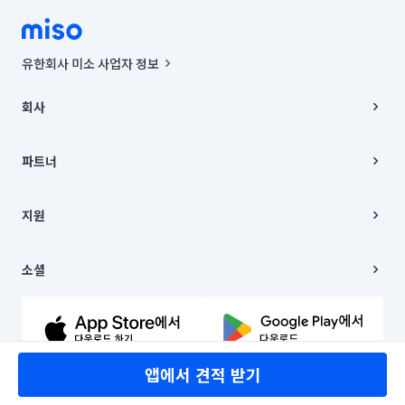
유한회사 미소 사업자 정보
사업자등록번호 : 291-87-00271 | 인허가번호 : 2016-3220163-14-5-
00019 |
회사
통신판매신고번호 : 2024-서울종로-1400(공정거래위원회 정보) |
대표이사 : CHING VICTOR COLUMBIA RHEE
회사소개
주소 | 본사: 서울특별시 종로구 율곡로 6(중학동, 트윈트리빌딩) B동 5층
채용
파트너
컨택센터 : 서울특별시 종로구 수송동 율곡로 24, 7층, 8층 미소
블로그
유한회사 미소는 통신판매중개자이며, 통신판매의 당사자가 아닙니다.
파트너 지원
상품, 상품정보, 거래에 관한 의무와 책임은 거래당사자에게 있습니다.
이사
지원
언론 보도 관련 문의:
contact@getmiso.com
이사 청소/입주 청소
대표번호: 1577-8808
고객센터
© 유한회사 미소. Miso, Inc. All Rights Reserved.
이용약관
소셜
개인정보처리방침
파트너 위치정보 이용약관
링크드인
문의하기
유튜브
앱에서 견적 받기