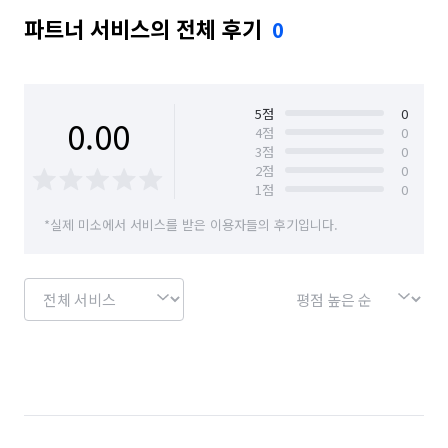
파트너 서비스의 전체 후기
0
5
점
0
0.00
4
점
0
3
점
0
2
점
0
1
점
0
*실제 미소에서 서비스를 받은 이용자들의 후기입니다.