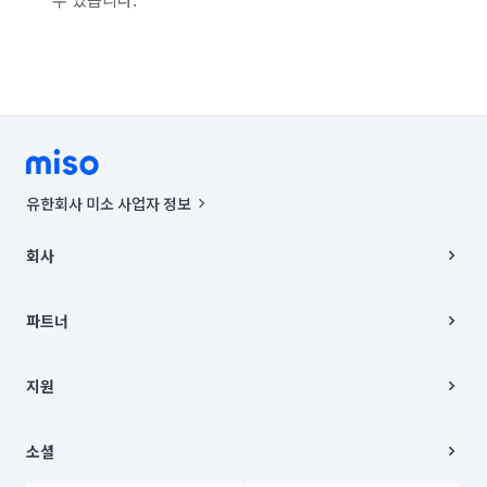
유한회사 미소 사업자 정보
사업자등록번호 : 291-87-00271 | 인허가번호 : 2016-3220163-14-5-
00019 |
회사
통신판매신고번호 : 2024-서울종로-1400(공정거래위원회 정보) |
대표이사 : CHING VICTOR COLUMBIA RHEE
회사소개
주소 | 본사: 서울특별시 종로구 율곡로 6(중학동, 트윈트리빌딩) B동 5층
채용
파트너
컨택센터 : 서울특별시 종로구 수송동 율곡로 24, 7층, 8층 미소
블로그
유한회사 미소는 통신판매중개자이며, 통신판매의 당사자가 아닙니다.
파트너 지원
상품, 상품정보, 거래에 관한 의무와 책임은 거래당사자에게 있습니다.
이사
지원
언론 보도 관련 문의:
contact@getmiso.com
이사 청소/입주 청소
대표번호: 1577-8808
고객센터
© 유한회사 미소. Miso, Inc. All Rights Reserved.
이용약관
소셜
개인정보처리방침