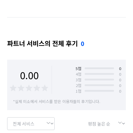
서울 마포구
서울 서대문구
서울 서초구
서울 성동구
서울 성북구
서울 송파구
서울 양천구
서울 영등포구
서울 용산구
파트너 서비스의 전체 후기
0
서울 은평구
서울 종로구
서울 중구
서울 중랑구
5
점
0
0.00
4
점
0
3
점
0
2
점
0
1
점
0
*실제 미소에서 서비스를 받은 이용자들의 후기입니다.