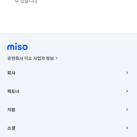
수 있습니다.
유한회사 미소 사업자 정보
사업자등록번호 : 291-87-00271 | 인허가번호 : 2016-3220163-14-5-
00019 |
회사
통신판매신고번호 : 2024-서울종로-1400(공정거래위원회 정보) |
대표이사 : CHING VICTOR COLUMBIA RHEE
회사소개
주소 | 본사: 서울특별시 종로구 율곡로 6(중학동, 트윈트리빌딩) B동 5층
채용
파트너
컨택센터 : 서울특별시 종로구 수송동 율곡로 24, 7층, 8층 미소
블로그
유한회사 미소는 통신판매중개자이며, 통신판매의 당사자가 아닙니다.
파트너 지원
상품, 상품정보, 거래에 관한 의무와 책임은 거래당사자에게 있습니다.
이사
지원
언론 보도 관련 문의:
contact@getmiso.com
이사 청소/입주 청소
대표번호: 1577-8808
고객센터
© 유한회사 미소. Miso, Inc. All Rights Reserved.
이용약관
소셜
개인정보처리방침