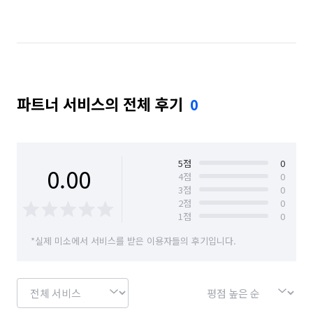
파트너 서비스의 전체 후기
0
5
점
0
0.00
4
점
0
3
점
0
2
점
0
1
점
0
*실제 미소에서 서비스를 받은 이용자들의 후기입니다.