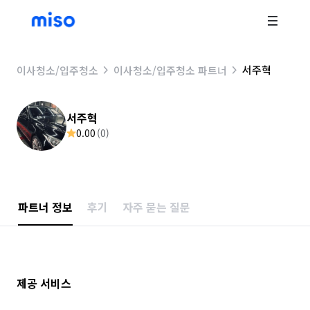
서주혁
이사청소/입주청소
이사청소/입주청소 파트너
서주혁
0.00
(
0
)
파트너 정보
후기
자주 묻는 질문
제공 서비스