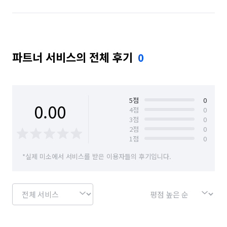
파트너 서비스의 전체 후기
0
5
점
0
0.00
4
점
0
3
점
0
2
점
0
1
점
0
*실제 미소에서 서비스를 받은 이용자들의 후기입니다.