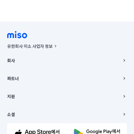
유한회사 미소 사업자 정보
사업자등록번호 : 291-87-00271 | 인허가번호 : 2016-3220163-14-5-
00019 |
회사
통신판매신고번호 : 2024-서울종로-1400(공정거래위원회 정보) |
대표이사 : CHING VICTOR COLUMBIA RHEE
회사소개
주소 | 본사: 서울특별시 종로구 율곡로 6(중학동, 트윈트리빌딩) B동 5층
채용
파트너
컨택센터 : 서울특별시 종로구 수송동 율곡로 24, 7층, 8층 미소
블로그
유한회사 미소는 통신판매중개자이며, 통신판매의 당사자가 아닙니다.
파트너 지원
상품, 상품정보, 거래에 관한 의무와 책임은 거래당사자에게 있습니다.
이사
지원
언론 보도 관련 문의:
contact@getmiso.com
이사 청소/입주 청소
대표번호: 1577-8808
고객센터
© 유한회사 미소. Miso, Inc. All Rights Reserved.
이용약관
소셜
개인정보처리방침
파트너 위치정보 이용약관
링크드인
문의하기
유튜브