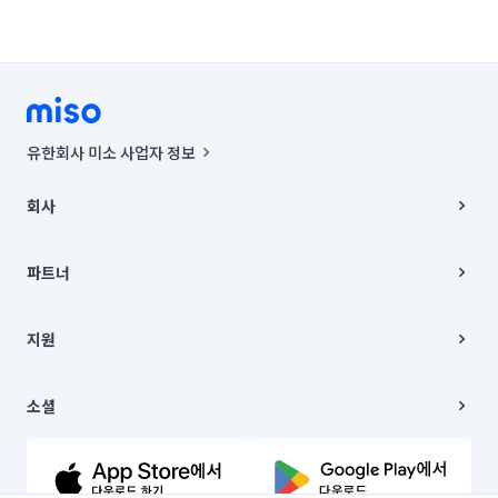
유한회사 미소 사업자 정보
사업자등록번호 : 291-87-00271 | 인허가번호 : 2016-3220163-14-5-
00019 |
회사
통신판매신고번호 : 2024-서울종로-1400(공정거래위원회 정보) |
대표이사 : CHING VICTOR COLUMBIA RHEE
회사소개
주소 | 본사: 서울특별시 종로구 율곡로 6(중학동, 트윈트리빌딩) B동 5층
채용
파트너
컨택센터 : 서울특별시 종로구 수송동 율곡로 24, 7층, 8층 미소
블로그
유한회사 미소는 통신판매중개자이며, 통신판매의 당사자가 아닙니다.
파트너 지원
상품, 상품정보, 거래에 관한 의무와 책임은 거래당사자에게 있습니다.
이사
지원
언론 보도 관련 문의:
contact@getmiso.com
이사 청소/입주 청소
대표번호: 1577-8808
고객센터
© 유한회사 미소. Miso, Inc. All Rights Reserved.
이용약관
소셜
개인정보처리방침
파트너 위치정보 이용약관
링크드인
문의하기
유튜브