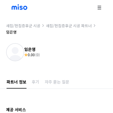
새집/헌집증후군 시공
새집/헌집증후군 시공 파트너
임은영
임은영
0.00
(
0
)
파트너 정보
후기
자주 묻는 질문
제공 서비스