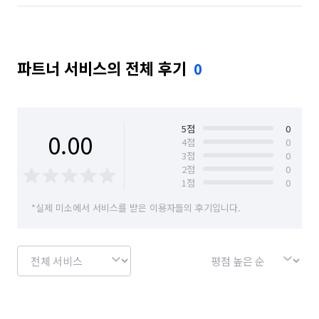
파트너 서비스의 전체 후기
0
5
점
0
0.00
4
점
0
3
점
0
2
점
0
1
점
0
*실제 미소에서 서비스를 받은 이용자들의 후기입니다.