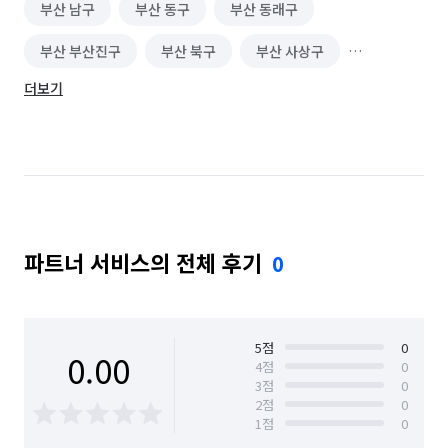
부산 남구
부산 동구
부산 동래구
부산 부산진구
부산 북구
부산 사상구
더보기
부산 사하구
부산 서구
부산 수영구
부산 연제구
부산 영도구
부산 중구
부산 해운대구
울산 남구
울산 동구
울산 북구
울산 울주군
울산 중구
파트너 서비스의 전체 후기
0
5
점
0
0.00
4
점
0
3
점
0
2
점
0
1
점
0