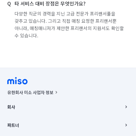
타 서비스 대비 장점은 무엇인가요?
다양한 직군의 경력을 지닌 고급 전문가 프리랜서풀을
갖추고 있습니다. 그리고 직접 매칭 요청한 프리랜서뿐
아니라, 매칭매니저가 제안한 프리랜서의 지원서도 확인할
수 있습니다.
유한회사 미소 사업자 정보
사업자등록번호 : 291-87-00271 | 인허가번호 : 2016-3220163-14-5-
00019 |
회사
통신판매신고번호 : 2024-서울종로-1400(공정거래위원회 정보) |
대표이사 : CHING VICTOR COLUMBIA RHEE
회사소개
주소 | 본사: 서울특별시 종로구 율곡로 6(중학동, 트윈트리빌딩) B동 5층
채용
파트너
컨택센터 : 서울특별시 종로구 수송동 율곡로 24, 7층, 8층 미소
블로그
유한회사 미소는 통신판매중개자이며, 통신판매의 당사자가 아닙니다.