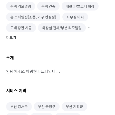
주택 리모델링
주택 건축
베란다/발코니 확장
홈 스타일링(소품, 가구 컨설팅)
사무실 이사
도배 장판 시공
화장실 전체/부분 리모델링
더보기
주방 리모델링
집 인테리어
이사
조명 인테리어
상업공간 인테리어
소형이사
소개
안녕하세요. 이광현 파트너입니다.
서비스 지역
부산 강서구
부산 금정구
부산 기장군