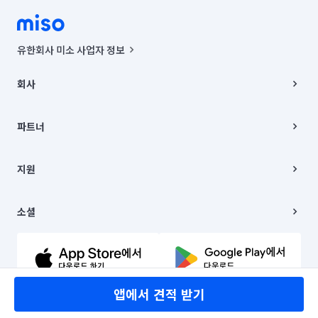
유한회사 미소 사업자 정보
사업자등록번호 : 291-87-00271 | 인허가번호 : 2016-3220163-14-5-
00019 |
회사
통신판매신고번호 : 2024-서울종로-1400(공정거래위원회 정보) |
대표이사 : CHING VICTOR COLUMBIA RHEE
회사소개
주소 | 본사: 서울특별시 종로구 율곡로 6(중학동, 트윈트리빌딩) B동 5층
채용
파트너
컨택센터 : 서울특별시 종로구 수송동 율곡로 24, 7층, 8층 미소
블로그
유한회사 미소는 통신판매중개자이며, 통신판매의 당사자가 아닙니다.
파트너 지원
상품, 상품정보, 거래에 관한 의무와 책임은 거래당사자에게 있습니다.
이사
지원
언론 보도 관련 문의:
contact@getmiso.com
이사 청소/입주 청소
대표번호: 1577-8808
고객센터
© 유한회사 미소. Miso, Inc. All Rights Reserved.
이용약관
소셜
개인정보처리방침
파트너 위치정보 이용약관
링크드인
문의하기
유튜브
앱에서 견적 받기