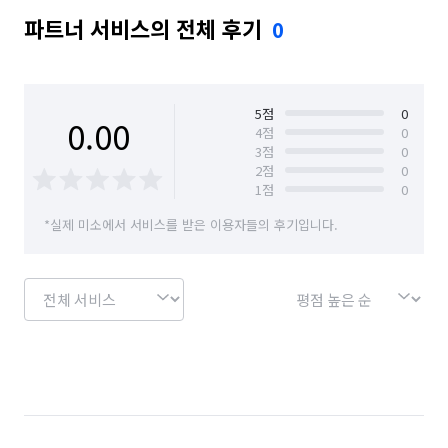
파트너 서비스의 전체 후기
0
5
점
0
0.00
4
점
0
3
점
0
2
점
0
1
점
0
*실제 미소에서 서비스를 받은 이용자들의 후기입니다.