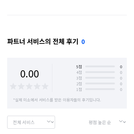
파트너 서비스의 전체 후기
0
5
점
0
0.00
4
점
0
3
점
0
2
점
0
1
점
0
*실제 미소에서 서비스를 받은 이용자들의 후기입니다.