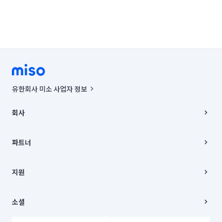
유한회사 미소 사업자 정보
사업자등록번호 : 291-87-00271 | 인허가번호 : 2016-3220163-14-5-
00019 |
회사
통신판매신고번호 : 2024-서울종로-1400(공정거래위원회 정보) |
대표이사 : CHING VICTOR COLUMBIA RHEE
회사소개
주소 | 본사: 서울특별시 종로구 율곡로 6(중학동, 트윈트리빌딩) B동 5층
채용
파트너
컨택센터 : 서울특별시 종로구 수송동 율곡로 24, 7층, 8층 미소
블로그
유한회사 미소는 통신판매중개자이며, 통신판매의 당사자가 아닙니다.
파트너 지원
상품, 상품정보, 거래에 관한 의무와 책임은 거래당사자에게 있습니다.
이사
지원
언론 보도 관련 문의:
contact@getmiso.com
이사 청소/입주 청소
대표번호: 1577-8808
고객센터
© 유한회사 미소. Miso, Inc. All Rights Reserved.
이용약관
소셜
개인정보처리방침
파트너 위치정보 이용약관
링크드인