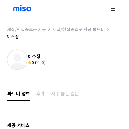
새집/헌집증후군 시공
새집/헌집증후군 시공 파트너
이소정
이소정
0.00
(
0
)
파트너 정보
후기
자주 묻는 질문
제공 서비스