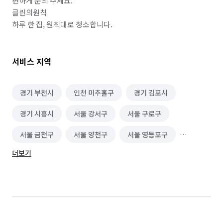
편하게 문의 주세요.

클린의원칙

하루 한 집, 원칙대로 청소합니다.
서비스 지역
경기 부천시
인천 미추홀구
경기 김포시
경기 시흥시
서울 강서구
서울 구로구
서울 금천구
서울 양천구
서울 영등포구
더보기
인천 강화군
인천 계양구
인천 남구
인천 남동구
인천 동구
인천 부평구
인천 서구
인천 연수구
인천 옹진군
인천 중구
경기 부천시 소사구
경기 부천시 원미구