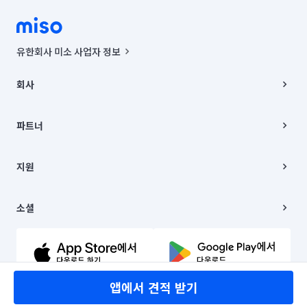
유한회사 미소 사업자 정보
사업자등록번호 : 291-87-00271 | 인허가번호 : 2016-3220163-14-5-
00019 |
회사
통신판매신고번호 : 2024-서울종로-1400(공정거래위원회 정보) |
대표이사 : CHING VICTOR COLUMBIA RHEE
회사소개
주소 | 본사: 서울특별시 종로구 율곡로 6(중학동, 트윈트리빌딩) B동 5층
채용
파트너
컨택센터 : 서울특별시 종로구 수송동 율곡로 24, 7층, 8층 미소
블로그
유한회사 미소는 통신판매중개자이며, 통신판매의 당사자가 아닙니다.
파트너 지원
상품, 상품정보, 거래에 관한 의무와 책임은 거래당사자에게 있습니다.
이사
지원
언론 보도 관련 문의:
contact@getmiso.com
이사 청소/입주 청소
대표번호: 1577-8808
고객센터
© 유한회사 미소. Miso, Inc. All Rights Reserved.
이용약관
소셜
개인정보처리방침
파트너 위치정보 이용약관
링크드인
문의하기
유튜브
앱에서 견적 받기