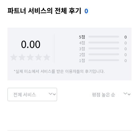
파트너 서비스의 전체 후기
0
경기 부천시 오정구
5
점
0
0.00
4
점
0
3
점
0
2
점
0
1
점
0
*실제 미소에서 서비스를 받은 이용자들의 후기입니다.