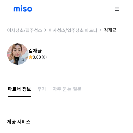
김재균
이사청소/입주청소
이사청소/입주청소 파트너
김재균
0.00
(
0
)
파트너 정보
후기
자주 묻는 질문
제공 서비스