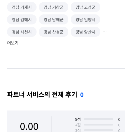
경남 거제시
경남 거창군
경남 고성군
경남 김해시
경남 남해군
경남 밀양시
경남 사천시
경남 산청군
경남 양산시
더보기
경남 의령군
경남 진주시
경남 창녕군
경남 창원시 마산합포구
경남 창원시 마산회원구
경남 창원시 성산구
경남 창원시 의창구
경남 창원시 진해구
경남 통영시
경남 하동군
파트너 서비스의 전체 후기
0
경남 함안군
경남 함양군
경남 합천군
5
점
0
0.00
4
점
0
3
점
0