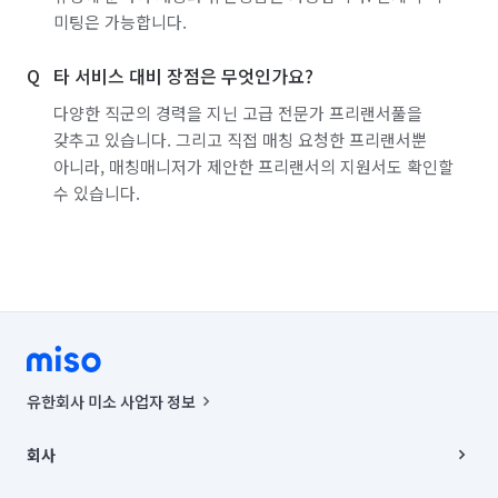
미팅은 가능합니다.
타 서비스 대비 장점은 무엇인가요?
다양한 직군의 경력을 지닌 고급 전문가 프리랜서풀을
갖추고 있습니다. 그리고 직접 매칭 요청한 프리랜서뿐
아니라, 매칭매니저가 제안한 프리랜서의 지원서도 확인할
수 있습니다.
유한회사 미소 사업자 정보
사업자등록번호 : 291-87-00271 | 인허가번호 : 2016-3220163-14-5-
00019 |
회사
통신판매신고번호 : 2024-서울종로-1400(공정거래위원회 정보) |
대표이사 : CHING VICTOR COLUMBIA RHEE