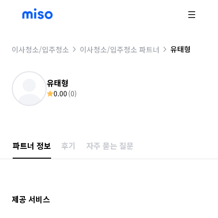
유태형
이사청소/입주청소
이사청소/입주청소 파트너
유태형
0.00
(
0
)
파트너 정보
후기
자주 묻는 질문
제공 서비스