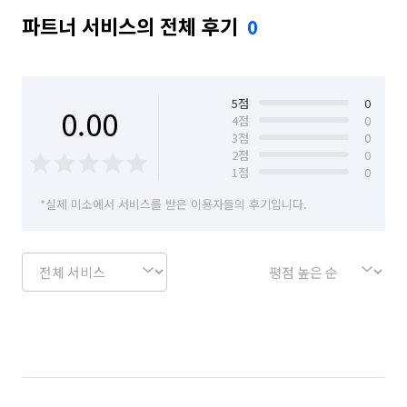
파트너 서비스의 전체 후기
0
5
점
0
0.00
4
점
0
3
점
0
2
점
0
1
점
0
*실제 미소에서 서비스를 받은 이용자들의 후기입니다.