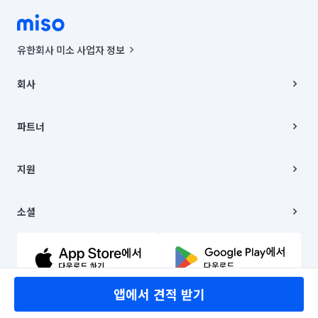
유한회사 미소 사업자 정보
사업자등록번호 : 291-87-00271 | 인허가번호 : 2016-3220163-14-5-
00019 |
회사
통신판매신고번호 : 2024-서울종로-1400(공정거래위원회 정보) |
대표이사 : CHING VICTOR COLUMBIA RHEE
회사소개
주소 | 본사: 서울특별시 종로구 율곡로 6(중학동, 트윈트리빌딩) B동 5층
채용
파트너
컨택센터 : 서울특별시 종로구 수송동 율곡로 24, 7층, 8층 미소
블로그
유한회사 미소는 통신판매중개자이며, 통신판매의 당사자가 아닙니다.
파트너 지원
상품, 상품정보, 거래에 관한 의무와 책임은 거래당사자에게 있습니다.
이사
지원
언론 보도 관련 문의:
contact@getmiso.com
이사 청소/입주 청소
대표번호: 1577-8808
고객센터
© 유한회사 미소. Miso, Inc. All Rights Reserved.
이용약관
소셜
개인정보처리방침
파트너 위치정보 이용약관
링크드인
문의하기
유튜브
앱에서 견적 받기