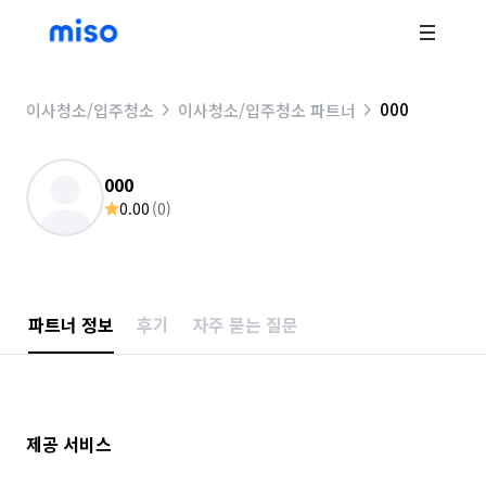
000
이사청소/입주청소
이사청소/입주청소 파트너
000
0.00
(
0
)
파트너 정보
후기
자주 묻는 질문
제공 서비스