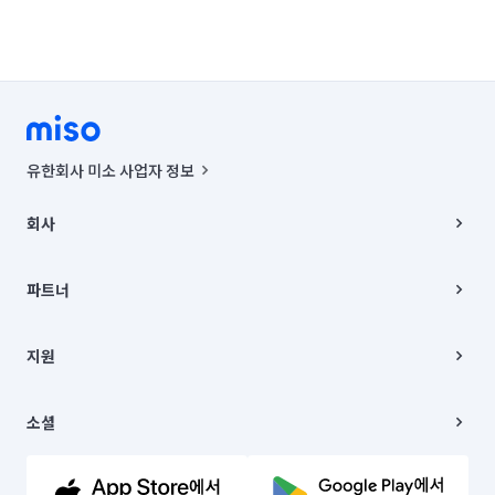
유한회사 미소 사업자 정보
사업자등록번호 : 291-87-00271 | 인허가번호 : 2016-3220163-14-5-
00019 |
회사
통신판매신고번호 : 2024-서울종로-1400(공정거래위원회 정보) |
대표이사 : CHING VICTOR COLUMBIA RHEE
회사소개
주소 | 본사: 서울특별시 종로구 율곡로 6(중학동, 트윈트리빌딩) B동 5층
채용
파트너
컨택센터 : 서울특별시 종로구 수송동 율곡로 24, 7층, 8층 미소
블로그
유한회사 미소는 통신판매중개자이며, 통신판매의 당사자가 아닙니다.
파트너 지원
상품, 상품정보, 거래에 관한 의무와 책임은 거래당사자에게 있습니다.
이사
지원
언론 보도 관련 문의:
contact@getmiso.com
이사 청소/입주 청소
대표번호: 1577-8808
고객센터
© 유한회사 미소. Miso, Inc. All Rights Reserved.
이용약관
소셜
개인정보처리방침
파트너 위치정보 이용약관
링크드인
문의하기
유튜브