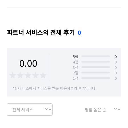
파트너 서비스의 전체 후기
0
5
점
0
0.00
4
점
0
3
점
0
2
점
0
1
점
0
*실제 미소에서 서비스를 받은 이용자들의 후기입니다.