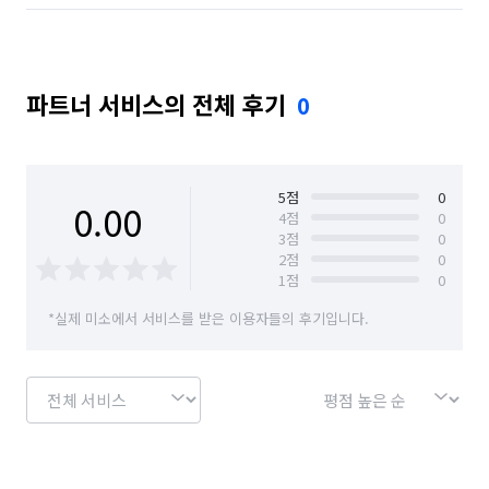
파트너 서비스의 전체 후기
0
5
점
0
0.00
4
점
0
3
점
0
2
점
0
1
점
0
*실제 미소에서 서비스를 받은 이용자들의 후기입니다.