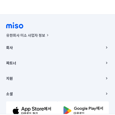
유한회사 미소 사업자 정보
사업자등록번호 : 291-87-00271 | 인허가번호 : 2016-3220163-14-5-
00019 |
회사
통신판매신고번호 : 2024-서울종로-1400(공정거래위원회 정보) |
대표이사 : CHING VICTOR COLUMBIA RHEE
회사소개
주소 | 본사: 서울특별시 종로구 율곡로 6(중학동, 트윈트리빌딩) B동 5층
채용
파트너
컨택센터 : 서울특별시 종로구 수송동 율곡로 24, 7층, 8층 미소
블로그
유한회사 미소는 통신판매중개자이며, 통신판매의 당사자가 아닙니다.
파트너 지원
상품, 상품정보, 거래에 관한 의무와 책임은 거래당사자에게 있습니다.
이사
지원
언론 보도 관련 문의:
contact@getmiso.com
이사 청소/입주 청소
대표번호: 1577-8808
고객센터
© 유한회사 미소. Miso, Inc. All Rights Reserved.
이용약관
소셜
개인정보처리방침
파트너 위치정보 이용약관
링크드인
문의하기
유튜브