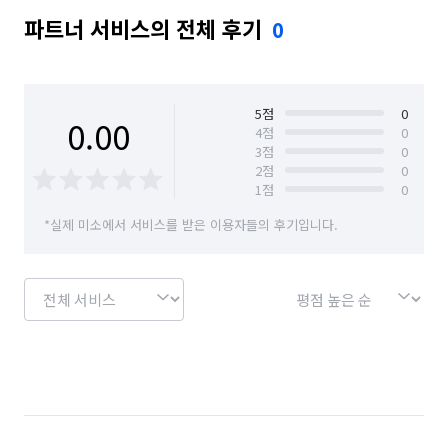
파트너 서비스의 전체 후기
0
5
점
0
0.00
4
점
0
3
점
0
2
점
0
1
점
0
*실제 미소에서 서비스를 받은 이용자들의 후기입니다.