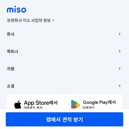
유한회사 미소 사업자 정보
사업자등록번호 : 291-87-00271 | 인허가번호 : 2016-3220163-14-5-
00019 |
회사
통신판매신고번호 : 2024-서울종로-1400(공정거래위원회 정보) |
대표이사 : CHING VICTOR COLUMBIA RHEE
회사소개
주소 | 본사: 서울특별시 종로구 율곡로 6(중학동, 트윈트리빌딩) B동 5층
채용
파트너
컨택센터 : 서울특별시 종로구 수송동 율곡로 24, 7층, 8층 미소
블로그
유한회사 미소는 통신판매중개자이며, 통신판매의 당사자가 아닙니다.
파트너 지원
상품, 상품정보, 거래에 관한 의무와 책임은 거래당사자에게 있습니다.
이사
지원
언론 보도 관련 문의:
contact@getmiso.com
이사 청소/입주 청소
대표번호: 1577-8808
고객센터
© 유한회사 미소. Miso, Inc. All Rights Reserved.
이용약관
소셜
개인정보처리방침
파트너 위치정보 이용약관
링크드인
문의하기
유튜브
앱에서 견적 받기