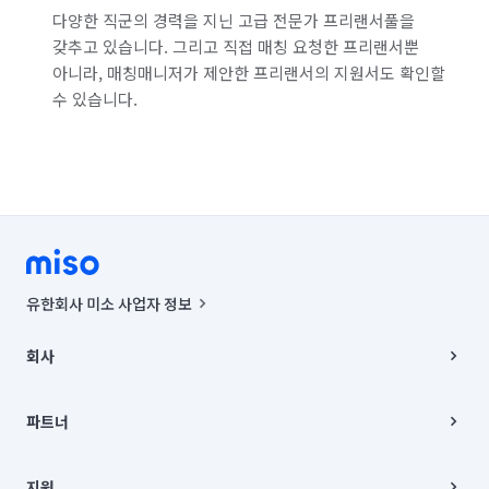
다양한 직군의 경력을 지닌 고급 전문가 프리랜서풀을
갖추고 있습니다. 그리고 직접 매칭 요청한 프리랜서뿐
아니라, 매칭매니저가 제안한 프리랜서의 지원서도 확인할
수 있습니다.
유한회사 미소 사업자 정보
사업자등록번호 : 291-87-00271 | 인허가번호 : 2016-3220163-14-5-
00019 |
회사
통신판매신고번호 : 2024-서울종로-1400(공정거래위원회 정보) |
대표이사 : CHING VICTOR COLUMBIA RHEE
회사소개
주소 | 본사: 서울특별시 종로구 율곡로 6(중학동, 트윈트리빌딩) B동 5층
채용
파트너
컨택센터 : 서울특별시 종로구 수송동 율곡로 24, 7층, 8층 미소
블로그
유한회사 미소는 통신판매중개자이며, 통신판매의 당사자가 아닙니다.
파트너 지원
상품, 상품정보, 거래에 관한 의무와 책임은 거래당사자에게 있습니다.
이사
지원