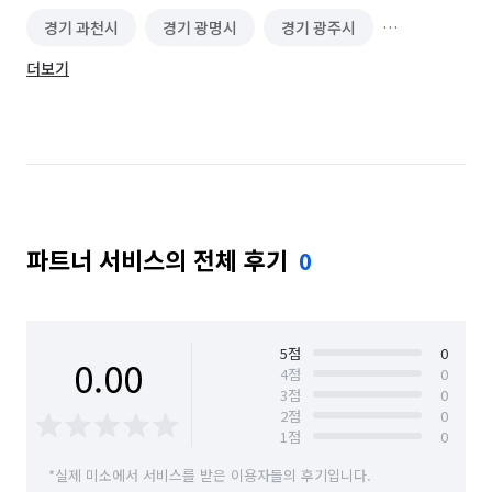
경기 과천시
경기 광명시
경기 광주시
더보기
경기 구리시
경기 군포시
경기 김포시
경기 남양주시
경기 동두천시
경기 성남시 분당구
경기 성남시 수정구
경기 성남시 중원구
경기 수원시 권선구
경기 수원시 영통구
파트너 서비스의 전체 후기
0
경기 수원시 장안구
경기 수원시 팔달구
경기 시흥시
경기 안산시 단원구
경기 안산시 상록구
경기 안성시
5
점
0
0.00
4
점
0
3
점
0
경기 안양시 동안구
경기 안양시 만안구
2
점
0
1
점
0
경기 양주시
경기 양평군
경기 여주시
*실제 미소에서 서비스를 받은 이용자들의 후기입니다.
경기 연천군
경기 오산시
경기 용인시 기흥구