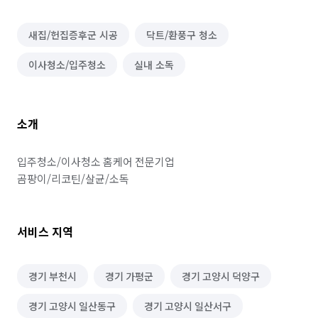
새집/헌집증후군 시공
닥트/환풍구 청소
이사청소/입주청소
실내 소독
소개
입주청소/이사청소 홈케어 전문기업

곰팡이/리코틴/살균/소독
서비스 지역
경기 부천시
경기 가평군
경기 고양시 덕양구
경기 고양시 일산동구
경기 고양시 일산서구