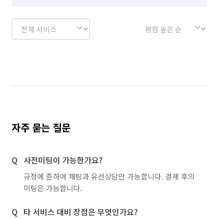
경기 용인시 수지구
경기 용인시 처인구
경기 의왕시
경기 의정부시
경기 이천시
경기 파주시
경기 평택시
경기 포천시
경기 하남시
경기 화성시
경기 부천시 소사구
경기 부천시 원미구
경기 부천시 오정구
경기 화성시 동탄구
경기 화성시 효행구
자주 묻는 질문
경기 화성시 만세구
경기 화성시 병점구
사전미팅이 가능한가요?
규정에 준하여 채팅과 유선상담만 가능합니다. 결제 후의
미팅은 가능합니다.
타 서비스 대비 장점은 무엇인가요?