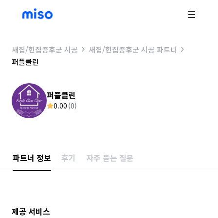
새집/헌집증후군 시공
새집/헌집증후군 시공 파트너
퍼플클린
퍼플클린
0.00
(
0
)
파트너 정보
후기
자주 묻는 질문
제공 서비스