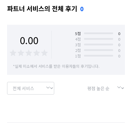
파트너 서비스의 전체 후기
0
5
점
0
0.00
4
점
0
3
점
0
2
점
0
1
점
0
*실제 미소에서 서비스를 받은 이용자들의 후기입니다.