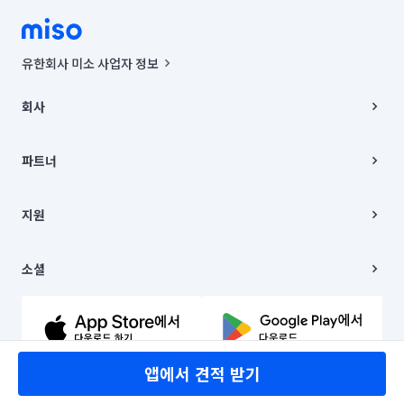
유한회사 미소 사업자 정보
사업자등록번호 : 291-87-00271 | 인허가번호 : 2016-3220163-14-5-
00019 |
회사
통신판매신고번호 : 2024-서울종로-1400(공정거래위원회 정보) |
대표이사 : CHING VICTOR COLUMBIA RHEE
회사소개
주소 | 본사: 서울특별시 종로구 율곡로 6(중학동, 트윈트리빌딩) B동 5층
채용
파트너
컨택센터 : 서울특별시 종로구 수송동 율곡로 24, 7층, 8층 미소
블로그
유한회사 미소는 통신판매중개자이며, 통신판매의 당사자가 아닙니다.
파트너 지원
상품, 상품정보, 거래에 관한 의무와 책임은 거래당사자에게 있습니다.
이사
지원
언론 보도 관련 문의:
contact@getmiso.com
이사 청소/입주 청소
대표번호: 1577-8808
고객센터
© 유한회사 미소. Miso, Inc. All Rights Reserved.
이용약관
소셜
개인정보처리방침
파트너 위치정보 이용약관
링크드인
문의하기
유튜브
앱에서 견적 받기