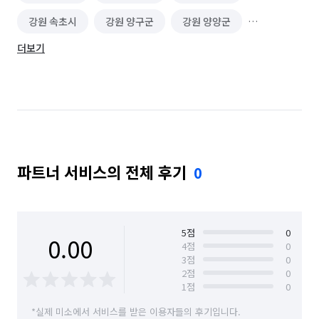
강원 속초시
강원 양구군
강원 양양군
더보기
강원 영월군
강원 원주시
강원 인제군
강원 정선군
강원 철원군
강원 춘천시
강원 태백시
강원 평창군
강원 홍천군
강원 화천군
강원 횡성군
경기 가평군
파트너 서비스의 전체 후기
0
경기 고양시 덕양구
경기 고양시 일산동구
경기 고양시 일산서구
경기 과천시
경기 광명시
경기 광주시
경기 구리시
경기 군포시
5
점
0
0.00
4
점
0
3
점
0
경기 김포시
경기 남양주시
경기 동두천시
2
점
0
1
점
0
경기 성남시 분당구
경기 성남시 수정구
*실제 미소에서 서비스를 받은 이용자들의 후기입니다.