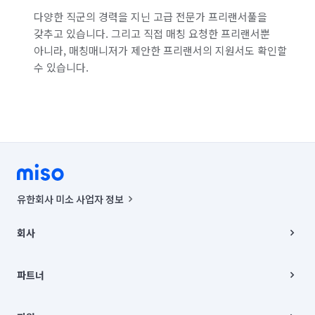
서울 강남구
서울 강동구
서울 강북구
다양한 직군의 경력을 지닌 고급 전문가 프리랜서풀을
갖추고 있습니다. 그리고 직접 매칭 요청한 프리랜서뿐
서울 강서구
서울 관악구
서울 광진구
아니라, 매칭매니저가 제안한 프리랜서의 지원서도 확인할
수 있습니다.
서울 구로구
서울 금천구
서울 노원구
서울 도봉구
서울 동대문구
서울 동작구
서울 마포구
서울 서대문구
서울 서초구
서울 성동구
서울 성북구
서울 송파구
서울 양천구
서울 영등포구
서울 용산구
유한회사 미소 사업자 정보
서울 은평구
서울 종로구
서울 중구
사업자등록번호 : 291-87-00271 | 인허가번호 : 2016-3220163-14-5-
00019 |
회사
통신판매신고번호 : 2024-서울종로-1400(공정거래위원회 정보) |
서울 중랑구
인천 강화군
인천 계양구
대표이사 : CHING VICTOR COLUMBIA RHEE
회사소개
주소 | 본사: 서울특별시 종로구 율곡로 6(중학동, 트윈트리빌딩) B동 5층
채용
파트너
인천 남구
인천 남동구
인천 동구
컨택센터 : 서울특별시 종로구 수송동 율곡로 24, 7층, 8층 미소
블로그
유한회사 미소는 통신판매중개자이며, 통신판매의 당사자가 아닙니다.
파트너 지원
인천 부평구
인천 서구
인천 연수구
상품, 상품정보, 거래에 관한 의무와 책임은 거래당사자에게 있습니다.