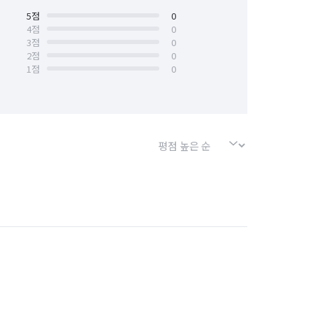
덕진구
5
점
전북 전주시 완산구
0
4
점
0
3
점
0
2
점
0
1
점
0