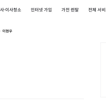
사·이사청소
인터넷 가입
가전 렌탈
전체 서비
이현우