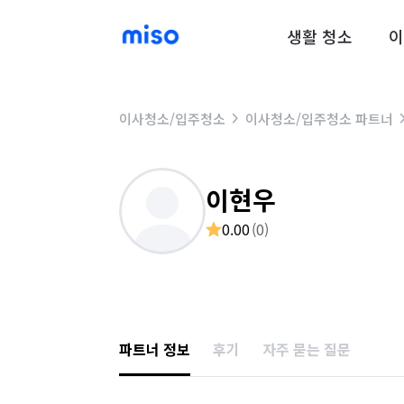
생활 청소
이
이사청소/입주청소
이사청소/입주청소 파트너
이현우
0.00
(
0
)
파트너 정보
후기
자주 묻는 질문