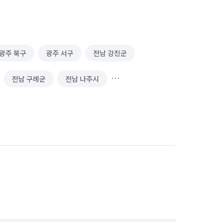
광주 북구
광주 서구
전남 강진군
전남 구례군
전남 나주시
전남 보성군
전남 순천시
전남 영암군
전남 완도군
전남 함평군
전남 해남군
전북 김제시
전북 남원시
전북 완주군
전북 익산시