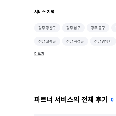
서비스 지역
광주 광산구
광주 남구
광주 동구
전남 고흥군
전남 곡성군
전남 광양시
더보기
전남 담양군
전남 목포시
전남 무안군
전남 신안군
전남 여수시
전남 영광군
전남 장성군
전남 장흥군
전남 진도군
전남 화순군
전북 고창군
전북 군산시
파트너 서비스의 전체 후기
0
전북 무주군
전북 부안군
전북 순창군