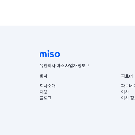
유한회사 미소 사업자 정보
사업자등록번호 : 291-87-00271 | 인허가번호 : 2016-32201
회사
파트너
통신판매신고번호 : 2024-서울종로-1400(공정거래위원회 정
대표이사 : CHING VICTOR COLUMBIA RHEE
회사소개
파트너 
주소 | 본사: 서울특별시 종로구 율곡로 6(중학동, 트윈트리
채용
이사
컨택센터 : 서울특별시 종로구 수송동 율곡로 24, 7층, 8층
블로그
이사 청
유한회사 미소는 통신판매중개자이며, 통신판매의 당사자가
상품, 상품정보, 거래에 관한 의무와 책임은 거래당사자에
언론 보도 관련 문의:
contact@getmiso.com
대표번호: 1577-8808
© 유한회사 미소. Miso, Inc. All Rights Reserved.