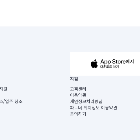
63-14-5-00019 |
지원
보) |
지원
고객센터
빌딩) B동 5층
이용약관
 미소
소/입주 청소
개인정보처리방침
 아닙니다.
파트너 위치정보 이용약관
게 있습니다.
문의하기