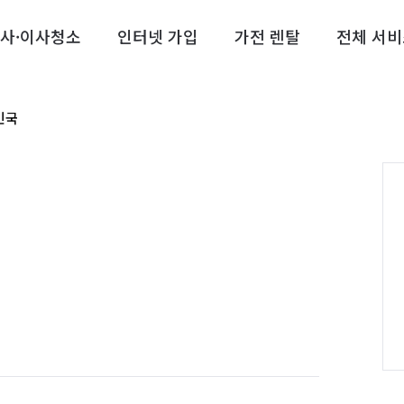
사·이사청소
인터넷 가입
가전 렌탈
전체 서비
민국